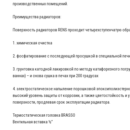
производственных помещений.
Преимущества радиаторов:
Поверхность радиаторов RENS проходит четырехступенчатую обра
1. химическая очистка
2. фосфатирование с последующей просушкой в ​​специальной печ
3. грунтовка катодной лакировкой по методу катафорезного погр
ваннах) – и снова сушка в печах при 200 градусах
4. электростатическое напыление порошковой эпоксиполиэстерн
высокий уровень защиты от коррозии, а также цветостойкость и
поверхности, продлевая срок эксплуатации радиатора.
Термостатическая головка BRASSO
Вентильная вставка ½”