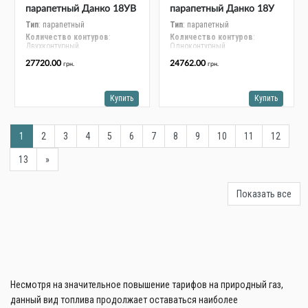
парапетный Данко 18УВ
парапетный Данко 18У
SIT с водяным контуром,
SIT, сталь 3мм
Тип
: парапетный
Тип
: парапетный
Количество контуров
:
Количество контуров
:
сталь 3мм
Двухконтурный
Одноконтурный
Номинальная мощность, кВт
:
Номинальная мощность, кВт
:
27720.00
24762.00
грн.
грн.
18
18
Монтаж
: напольный
Монтаж
: напольный
Купить
Купить
1
2
3
4
5
6
7
8
9
10
11
12
13
»
Показать все
Несмотря на значительное повышение тарифов на природный газ,
данный вид топлива продолжает оставаться наиболее