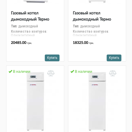
Альтернативные источники энергии
Газовый котел
Газовый котел
дымоходный Термо
дымоходный Термо
АОГВ 16 А
АОГВ 12,5 А
Тип
: дымоходный
Тип
: дымоходный
Количество контуров
:
Количество контуров
:
Одноконтурный
Одноконтурный
Номинальная мощность, кВт
:
Номинальная мощность, кВт
:
20485.00
18325.00
грн.
грн.
15-16
12
Монтаж
: напольный
Монтаж
: напольный
Купить
Купить
В наличии
В наличии