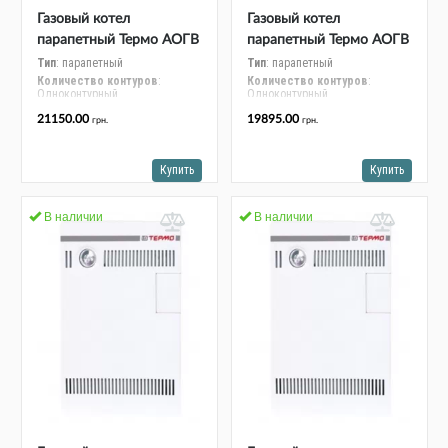
Газовый котел
Газовый котел
парапетный Термо АОГВ
парапетный Термо АОГВ
16 С
12 С
Тип
: парапетный
Тип
: парапетный
Количество контуров
:
Количество контуров
:
Одноконтурный
Одноконтурный
Номинальная мощность, кВт
:
Номинальная мощность, кВт
:
21150.00
19895.00
грн.
грн.
15-16
12
Монтаж
: напольный
Монтаж
: напольный
Купить
Купить
В наличии
В наличии