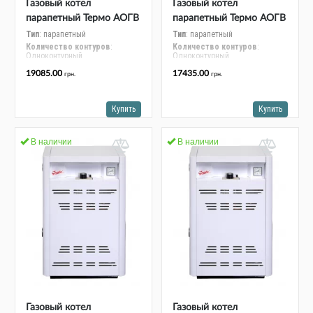
Газовый котел
Газовый котел
парапетный Термо АОГВ
парапетный Термо АОГВ
10 С
7,5 С
Тип
: парапетный
Тип
: парапетный
Количество контуров
:
Количество контуров
:
Одноконтурный
Одноконтурный
Номинальная мощность, кВт
:
Номинальная мощность, кВт
:
19085.00
17435.00
грн.
грн.
9-10
7-8
Монтаж
: напольный
Монтаж
: напольный
Купить
Купить
В наличии
В наличии
Газовый котел
Газовый котел