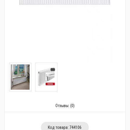
Трубопроводная арматура
Сантехника
Канализация
Насосное оборудование
Теплый пол
Фильтры
Трубы и фитинги
Баки
Полотенцесушители
Отзывы:
(0)
Стабилизаторы, аккумуляторы, генераторы
Средства для монтажа и ухода
Код товара:
744106