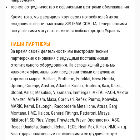
направлении
тесное сотрудничество с сервисными центрами обслуживания
Кроме того, мы расширили круг своих потребителей из-за
создания интернет-магазина SISTEMA.COM.UA. Теперь нашими
покупателями могут стать жители любых городов Украины.
НАШИ ПАРТНЕРЫ
За время своей деятельности мы выстроили тесные
партнерские отношения с ведущими поставщиками
отопительного оборудования. На сегодняшний день мы
являемся официальными представителями следующих
торговых марок: Vaillant, Protherm, Fondital, Nova Florida,
Uponor, Gorenje, Ariston, Atlantic, Bosch, Rocterm, Baxi, Daikin,
Global, Valsir, Mitsubisi, Vissmann, Immergas, METAL-FACH, Vektor
, Альтеп, Alfa Plam, Maxa, Cordivari, Reflex, Purmo, Konveka,
MARIO, Kermi, DeLonghi, Raccorderie Metalliche, Atusa, Berg
Montana, HME, Halcor, General Fittings, Pattaroni, Miraya,
Nikiforoff, SD Plus, Viega, Prawtech, Wavin Экопластик, ASG,
Reiger, Unidelta, Bianchi, Rehau, TECE, Heat-Pex, K-Flex, NMC и т.д.
Благодаря налаженным отношениям и сотрудничеству с