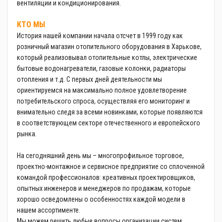
вентиляции и кондиционирования.
Трубопроводная арматура
КТО МЫ
Сантехника
История нашей компании начала отсчет в 1999 году как
розничный магазин отопительного оборудования в Харькове,
Канализация
который реализовывал отопительные котлы, электрические
бытовые водонагреватели, газовые колонки, радиаторы
Насосное оборудование
отопления и т.д. С первых дней деятельности мы
Теплый пол
ориентируемся на максимально полное удовлетворение
потребительского спроса, осуществляя его мониторинг и
Фильтры
внимательно следя за всеми новинками, которые появляются
в соответствующем секторе отечественного и европейского
Трубы и фитинги
рынка.
Баки
На сегодняшний день мы – многопрофильное торговое,
проектно-монтажное и сервисное предприятие со сплоченной
Полотенцесушители
командой профессионалов: креативных проектировщиков,
опытных инженеров и менеджеров по продажам, которые
Стабилизаторы, аккумуляторы, генераторы
хорошо осведомлены о особенностях каждой модели в
нашем ассортименте.
Средства для монтажа и ухода
Мы можем решить любые вопросы организации систем