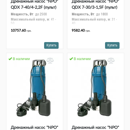
Дренажный насос "NPO"
Дренажный насос "NPO"
QDX 7-40/4-2,2F (пульт)
QDX 7-30/3-1,5F (пульт)
Мощность, Вт
: до 2500
Мощность, Вт
: до 1800
Максимальный напор, м
: 41 -
Максимальный напор, м
: 31 -
50
40
Максимальная
Максимальная
10757.60
9582.40
грн.
грн.
производительность, м³/час
:
производительность, м³/час
:
11 - 15
11 - 15
Максимальный размер
Максимальный размер
частиц, мм
: 2
частиц, мм
: 2
Купить
Купить
Шнур электропитания, длина,
Шнур электропитания, длина,
м
: 10
м
: 10
В наличии
В наличии
Дренажный насос "NPO"
Дренажный насос "NPO"