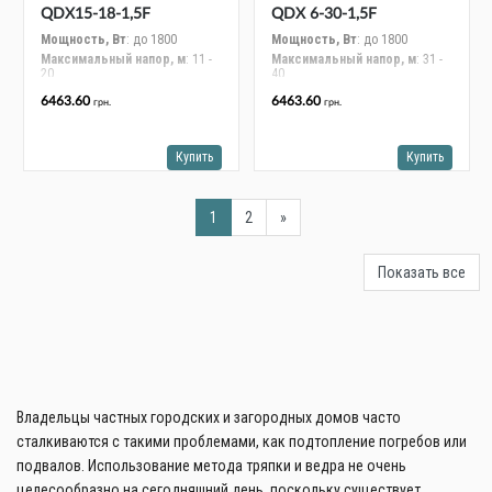
QDX15-18-1,5F
QDX 6-30-1,5F
Мощность, Вт
: до 1800
Мощность, Вт
: до 1800
Максимальный напор, м
: 11 -
Максимальный напор, м
: 31 -
20
40
Максимальная
Максимальная
6463.60
6463.60
грн.
грн.
производительность, м³/час
:
производительность, м³/час
:
больше 21
16 - 20
Максимальный размер
Максимальный размер
частиц, мм
: 0.5
частиц, мм
: 0.5
Купить
Купить
Шнур электропитания, длина,
Шнур электропитания, длина,
м
: 10
м
: 10
1
2
»
Показать все
Владельцы частных городских и загородных домов часто
сталкиваются с такими проблемами, как подтопление погребов или
подвалов. Использование метода тряпки и ведра не очень
целесообразно на сегодняшний день, поскольку существует