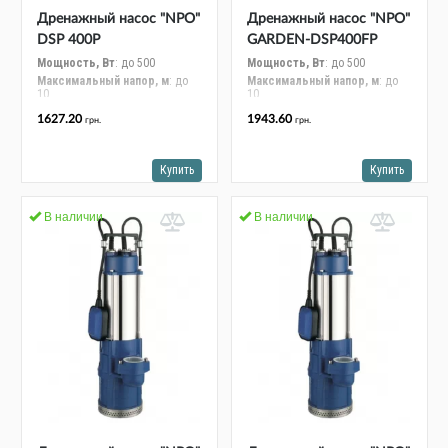
Дренажный насос "NPO"
Дренажный насос "NPO"
DSP 400P
GARDEN-DSP400FP
Мощность, Вт
: до 500
Мощность, Вт
: до 500
Максимальный напор, м
: до
Максимальный напор, м
: до
10
10
Максимальная
Максимальная
1627.20
1943.60
грн.
грн.
производительность, м³/час
:
производительность, м³/час
:
6 - 10
6 - 10
Максимальный размер
Максимальный размер
частиц, мм
: 5
частиц, мм
: 5
Купить
Купить
Шнур электропитания, длина,
Шнур электропитания, длина,
м
: 6
м
: 6
В наличии
В наличии