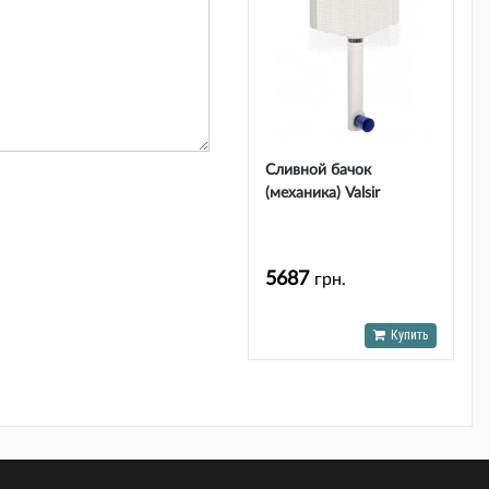
Сливной бачок
(механика) Valsir
TROPEA MURARE S84
5687
грн.
Купить