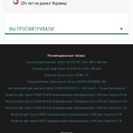
20+ лет на рынке Украины
ВЫ ПРОСМАТРИВАЛИ
Рекомендованные товары:
Станина для унитаза Valsir BLOCK WC 150 x 500 x 400 мм
Станина для биде Valsir BLOCK 60 x 500 x 350 мм
Сливной бачок Valsir PERK 1/2"
Сливной бачок (механика) Valsir TROPEA MURARE S84
Инсталляция для унитаза Valsir CUBIK S BLOCK H = 1060 мм D = 90 мм (механика)
Решетка для трапа PLAIN BLACK нержавеющая полированная L=900 мм Capricorn S.A.
Решетка для трапа PLAIN BLACK нержавеющая полированная L=700 мм Capricorn S.A.
Решетка для трапа PLAIN BLACK нержавеющая полированная L=600 мм Capricorn S.A.
Решетка для трапа ARCO нержавеющая полированная L=800 мм Capricorn S.A.
Решетка для трапа ARCO нержавеющая полированная L=900 мм Capricorn S.A.