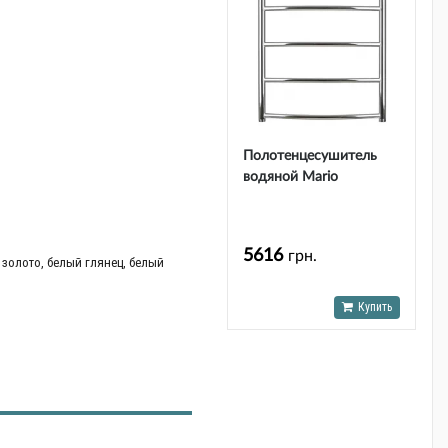
Полотенцесушитель
водяной Mario
Классик НР 800х530/500
5616
грн.
золото, белый глянец, белый
Купить