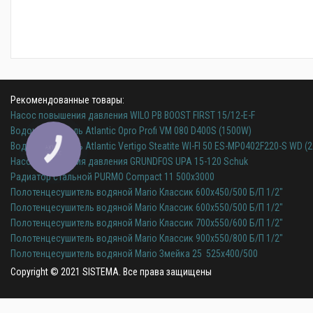
Рекомендованные товары:
Насос повышения давления WILO PB BOOST FIRST 15/12-E-F
Водонагреватель Atlantic Opro Profi VM 080 D400S (1500W)
Водонагреватель Atlantic Vertigo Steatite WI-FI 50 ES-MP0402F220-S WD (2
Насос повышения давления GRUNDFOS UPA 15-120 Schuk
Радиатор стальной PURMO Compact 11 500x3000
Полотенцесушитель водяной Mario Классик 600х450/500 Б/П 1/2"
Полотенцесушитель водяной Mario Классик 600х550/500 Б/П 1/2"
Полотенцесушитель водяной Mario Классик 700х550/600 Б/П 1/2"
Полотенцесушитель водяной Mario Классик 900х550/800 Б/П 1/2"
Полотенцесушитель водяной Mario Змейка 25 525х400/500
Copyright © 2021 SISTEMA. Все права защищены