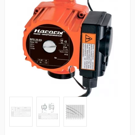
Трубопроводная арматура
Сантехника
Канализация
Насосное оборудование
Теплый пол
Фильтры
Трубы и фитинги
Баки
Полотенцесушители
Стабилизаторы, аккумуляторы, генераторы
Средства для монтажа и ухода