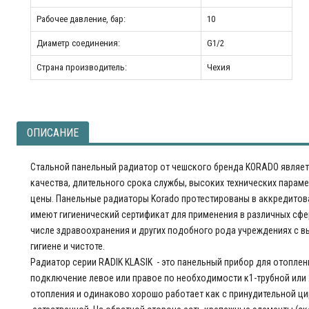
Рабочее давление, бар:
10
Диаметр соединения:
G1/2
Страна производитель:
Чехия
ОПИСАНИЕ
Стальной панельный радиатор от чешского бренда KORADO являет
качества, длительного срока службы, высоких технических парам
цены. Панельные радиаторы Korado протестированы в аккредитов
имеют гигиенический сертификат для применения в различных сфе
числе здравоохранения и других подобного рода учреждениях с 
гигиене и чистоте.
Радиатор серии RADIK KLASIK - это панельный прибор для отопле
подключение левое или правое по необходимости к1-трубной или 
отопления и одинаково хорошо работает как с принудительной ци