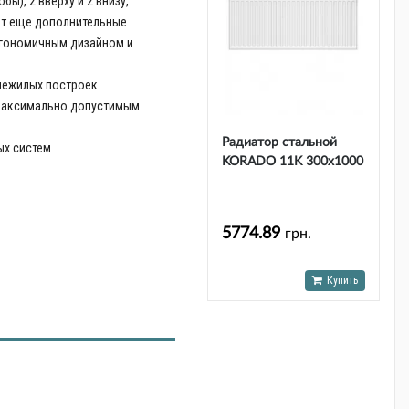
ы), 2 вверху и 2 внизу,
ют еще дополнительные
ргономичным дизайном и
нежилых построек
 максимально допустимым
Радиатор стальной
ых систем
KORADO 11K 300x1000
й
(11030100-50-0010)
5774.89
грн.
Купить