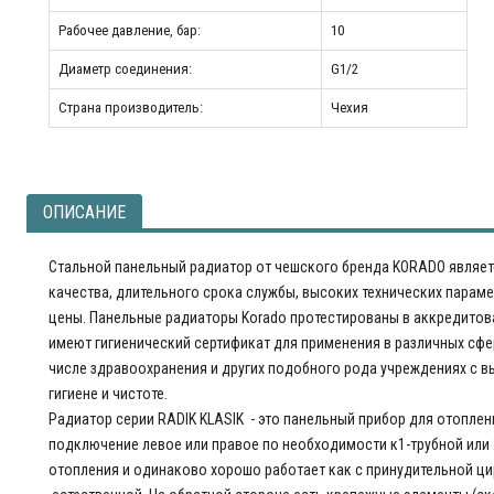
Рабочее давление, бар:
10
Диаметр соединения:
G1/2
Страна производитель:
Чехия
ОПИСАНИЕ
Стальной панельный радиатор от чешского бренда KORADO являет
качества, длительного срока службы, высоких технических парам
цены. Панельные радиаторы Korado протестированы в аккредитов
имеют гигиенический сертификат для применения в различных сфе
числе здравоохранения и других подобного рода учреждениях с 
гигиене и чистоте.
Радиатор серии RADIK KLASIK - это панельный прибор для отопле
подключение левое или правое по необходимости к1-трубной или 
отопления и одинаково хорошо работает как с принудительной ци