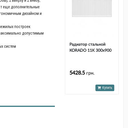
ы), 2 вверху и 2 внизу,
ют еще дополнительные
ргономичным дизайном и
нежилых построек
 максимально допустимым
Радиатор стальной
ых систем
KORADO 11K 300x900
й
(11030090-50-0010)
5428.5
грн.
Купить