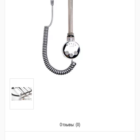
Трубопроводная арматура
Сантехника
Канализация
Насосное оборудование
Теплый пол
Фильтры
Трубы и фитинги
Баки
Полотенцесушители
Стабилизаторы, аккумуляторы, генераторы
Отзывы:
(0)
Средства для монтажа и ухода