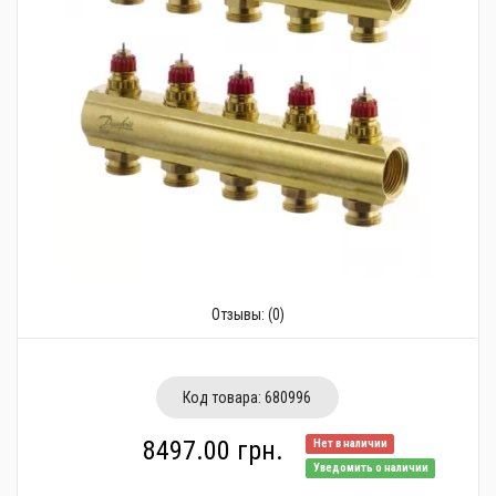
Трубопроводная арматура
Сантехника
Канализация
Насосное оборудование
Теплый пол
Фильтры
Трубы и фитинги
Отзывы:
(0)
Баки
Полотенцесушители
Код товара:
680996
Стабилизаторы, аккумуляторы, генераторы
8497.00 грн.
Нет в наличии
Уведомить о наличии
Средства для монтажа и ухода