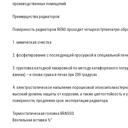
производственных помещений.
Преимущества радиаторов:
Поверхность радиаторов RENS проходит четырехступенчатую обра
1. химическая очистка
2. фосфатирование с последующей просушкой в ​​специальной печ
3. грунтовка катодной лакировкой по методу катафорезного погр
ваннах) – и снова сушка в печах при 200 градусах
4. электростатическое напыление порошковой эпоксиполиэстерн
высокий уровень защиты от коррозии, а также цветостойкость и
поверхности, продлевая срок эксплуатации радиатора.
Термостатическая головка BRASSO
Вентильная вставка ½”