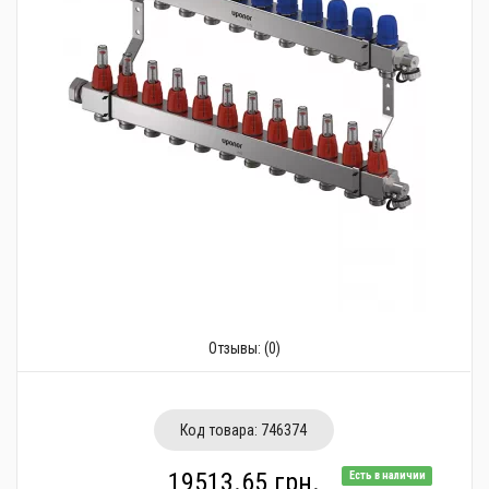
Трубопроводная арматура
Сантехника
Канализация
Насосное оборудование
Теплый пол
Фильтры
Трубы и фитинги
Баки
Отзывы:
(0)
Полотенцесушители
Стабилизаторы, аккумуляторы, генераторы
Код товара:
746374
Средства для монтажа и ухода
19513.65 грн.
Есть в наличии