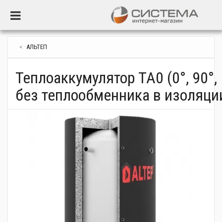
Toggle Navigation
Котлы газовые
Котлы газовые традиционные
Электрические котлы
Котлы на дровах и угле
Алюминиевые радиаторы
Терморегуляторы, программаторы
Водонагреватели проточные электрические
Тепловентиляторы
Сплит - система
Запорно-регулирующая арматура
Инсталляционные системы
Внутренняя канализация
Циркуляционные насосы для систем отопления
Электрический теплый пол
Колбы-фильтры
Полипропиленовые трубы и фитинги
Расширительные баки для отопления
Стабилизаторы
Инструмент
Инверторы
АЛЬТЕП
Котлы газовые конденсационные
Электрическое отопление
Электрические конвекторы
Пеллетные котлы
Биметаллические радиаторы
Контроллеры систем отопления
Водонагреватели проточные газовые (колонки)
Водяные тепловые завесы
Комплектующие к кондиционерам
Предохранительная арматура
Клавиши для инстаталляций
Бесшумная внутренняя канализация
Насосы рециркуляции, ГВС
Труба для теплого пола
Системы обратного осмоса
Полиэтиленовые трубы и фитинги
Гидроаккумуляторы
Источники бесперебойного питания
Средства защиты систем отопления и водоснабжения
Солнечные панели
Теплоаккумулятор ТА0 (0°, 90°, 
Газовые конвекторы
Электрические тепловые завесы
Твердотопливные котлы
Печи, камины
Стальные панельные радиаторы
Исполнительные устройства
Водонагреватели накопительные (бойлеры)
Внутрипольные конвекторы
Быстрый монтаж для топочных
Трапы и решетки
Насосы повышающие давление
Коллекторы для теплого пола
Бытовые фильтры настольные, подмоечные
Трубы и фитинги из сшитого полиэтилена
Расширительные баки для ГВС
Генераторы
Паковка, герметики
Аккумуляторы
без теплообменника в изоляци
Дымоходы и комплектующие к газовым котлам
Пеллетные горелки
Буферные емкости
Стальные трубчатые радиаторы
Защита от потопа
Водонагреватели комбинированные
Коллекторы для воды
Сифоны
Насосные станции
Коллекторные шкафы
Картриджи и сменные компоненты
Латунные фитинги
Аксессуары для баков
Зарядные устройства
Крепления
Комплектующие для солнечных систем
Бункеры для пеллет
Радиаторы отопления
Чугунные радиаторы
Система Smart Home
Водонагреватели косвенного нагрева
Измерительные приборы
Смесители
Канализационные установки
Терморегуляторы теплого пола
Промывные магистральные фильтры и редукторы
Изоляционные материалы для труб
Комплектующие к радиаторам
Автоматика для отопления и водоснабжения
Аксесуари для автоматики
Комплектующие к водонагревателям
Шланги
Насосы для водоснабжения
Изоляционные панели
Комплексные системы очистки
Стальные трубы и фитинги
Радиаторная арматура
Водонагреватели
Бойлеры (водонагреватели) 80 л
Краны для сантехприборов
Дренажные насосы
Комплектующие для монтажа теплого пола
Комплектующие к фильтрам и системам обратного осмоса
Медные трубы и фитинги
Водяное отопительное оборудование
Кондиционеры
Трубопроводная арматура