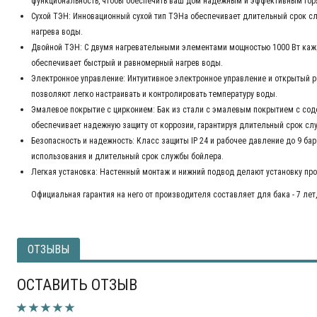
функциональность, чтобы обеспечить ваш дом надежным и эффективным го
Сухой ТЭН: Инновационный сухой тип ТЭНа обеспечивает длительный срок 
нагрева воды.
Двойной ТЭН: С двумя нагревательными элементами мощностью 1000 Вт каж
обеспечивает быстрый и равномерный нагрев воды.
Электронное управление: Интуитивное электронное управление и открытый р
позволяют легко настраивать и контролировать температуру воды.
Эмалевое покрытие с цирконием: Бак из стали с эмалевым покрытием с со
обеспечивает надежную защиту от коррозии, гарантируя длительный срок сл
Безопасность и надежность: Класс защиты IP 24 и рабочее давление до 9 ба
использования и длительный срок службы бойлера.
Легкая установка: Настенный монтаж и нижний подвод делают установку про
Официальная гарантия на него от производителя составляет для бака - 7 лет, 
ОТЗЫВЫ
ОСТАВИТЬ ОТЗЫВ