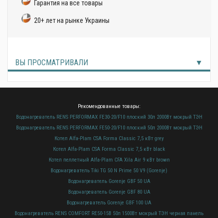
Гарантия на все товары
20+ лет на рынке Украины
ВЫ ПРОСМАТРИВАЛИ
Рекомендованные товары:
Водонагреватель RENS PERFORMAX FE30-20/F10 плоский 30л 2000Вт мокрый ТЭН
Водонагреватель RENS PERFORMAX FE50-20/F10 плоский 50л 2000Вт мокрый ТЭН
Котел Alfa-Plam CSA Forma Classic 7,5 кВт grey
Котел Alfa-Plam CSA Forma Classic 7,5 кВт black
Котел пеллетный Alfa-Plam CFA Xila Air 9 кВт brown
Водонагреватель Tiki TG 50 N Prime 50 V9 (Gorenje)
Водонагреватель Gorenje GBF 50 UA
Водонагреватель Gorenje GBF 80 UA
Водонагреватель Gorenje GBF 100 UA
Водонагреватель RENS COMFORT RE50-15B 50л 1500Вт мокрый ТЭН черная панель