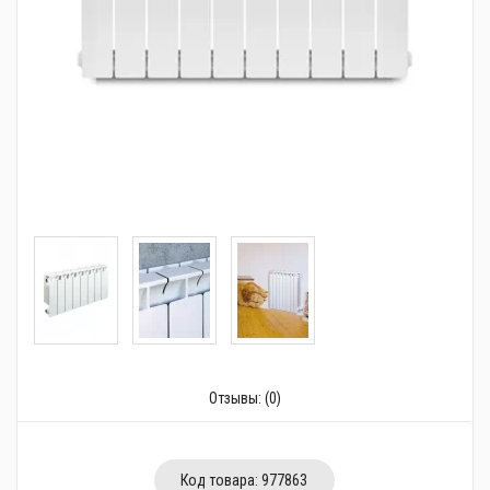
Трубопроводная арматура
Сантехника
Канализация
Насосное оборудование
Теплый пол
Фильтры
Трубы и фитинги
Баки
Полотенцесушители
Отзывы:
(0)
Стабилизаторы, аккумуляторы, генераторы
Средства для монтажа и ухода
Код товара:
977863