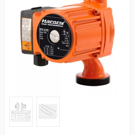
Трубопроводная арматура
Сантехника
Канализация
Насосное оборудование
Теплый пол
Фильтры
Трубы и фитинги
Баки
Полотенцесушители
Стабилизаторы, аккумуляторы, генераторы
Средства для монтажа и ухода