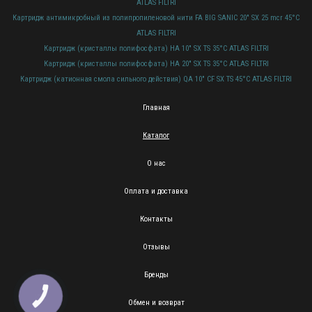
ATLAS FILTRI
Картридж антимикробный из полипропиленовой нити FA BIG SANIC 20" SX 25 mcr 45°C
ATLAS FILTRI
Картридж (кристаллы полифосфата) HA 10" SX TS 35°C ATLAS FILTRI
Картридж (кристаллы полифосфата) HA 20" SX TS 35°C ATLAS FILTRI
Картридж (катионная смола сильного действия) QA 10" CF SX TS 45°C ATLAS FILTRI
Главная
Каталог
О нас
Оплата и доставка
Контакты
Отзывы
Бренды
КНОПКА
ЗВ'ЯЗКУ
Обмен и возврат