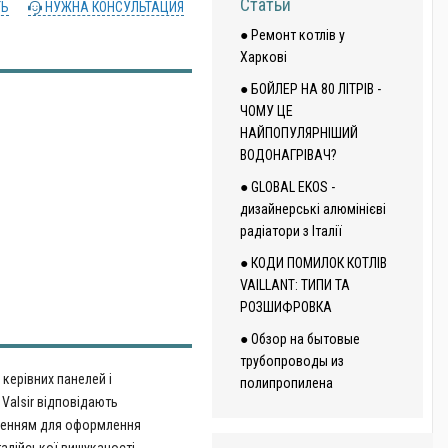
Статьи
ТЬ
НУЖНА КОНСУЛЬТАЦИЯ
● Ремонт котлів у
Харкові
● БОЙЛЕР НА 80 ЛІТРІВ -
ЧОМУ ЦЕ
НАЙПОПУЛЯРНІШИЙ
ВОДОНАГРІВАЧ?
● GLOBAL EKOS -
дизайнерські алюмінієві
радіатори з Італії
● КОДИ ПОМИЛОК КОТЛІВ
VAILLANT: ТИПИ ТА
РОЗШИФРОВКА
● Обзор на бытовые
трубопроводы из
 керівних панелей і
полипропилена
 Valsir відповідають
вненням для оформлення