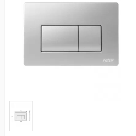
Сантехніка
Каналізація
Насосне обладнання
Тепла підлога
Фільтри
Труби та фітинги
Баки
Рушникосушарки
Стабілізатори, акумулятори, генератори
Засоби для монтажа та догляду
Альтернативні джерела енергії