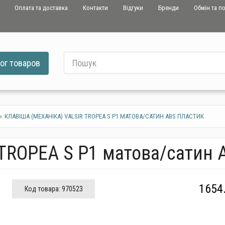
Оплата та доставка
Контакти
Відгуки
Бренди
Обмін та п
ог
товаров
КЛАВІША (МЕХАНІКА) VALSIR TROPEA S P1 МАТОВА/САТИН ABS ПЛАСТИК
r TROPEA S P1 матова/сатин
1654
Код товара:
970523