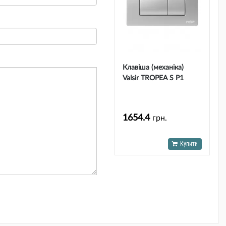
Клавіша (механіка)
Valsir TROPEA S P1
матова/сатин ABS
пластик
1654.4
грн.
Купити