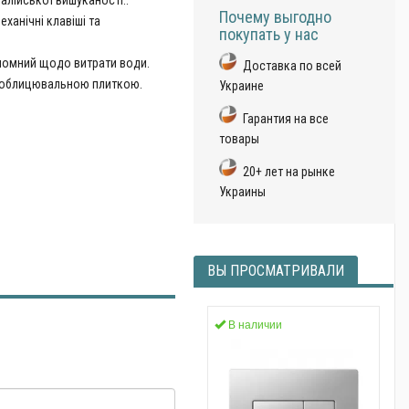
талійської вишуканості..
Почему выгодно
ханічні клавіші та
покупать у нас
ономний щодо витрати води.
Доставка по всей
й облицювальною плиткою.
Украине
Гарантия на все
товары
20+ лет на рынке
Украины
ВЫ ПРОСМАТРИВАЛИ
В наличии