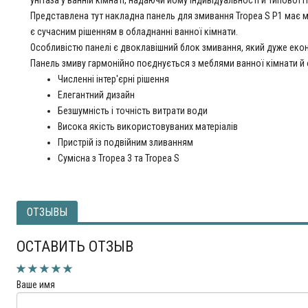
унітаза у ванній кімнаті, надаючи йому індивідуальності й типової і
Представлена тут накладна панель для змивання Tropea S P1 має ме
є сучасним рішенням в обладнанні ванної кімнати.
Особливістю панелі є двоклавішний блок змивання, який дуже ек
Панель змиву гармонійно поєднується з меблями ванної кімнати 
Численні інтер'єрні рішення
Елегантний дизайн
Безшумність і точність витрати води
Висока якість використовуваних матеріалів
Пристрій із подвійним зливанням
Сумісна з Tropea 3 та Tropea S
ОТЗЫВЫ
ОСТАВИТЬ ОТЗЫВ
Ваше имя