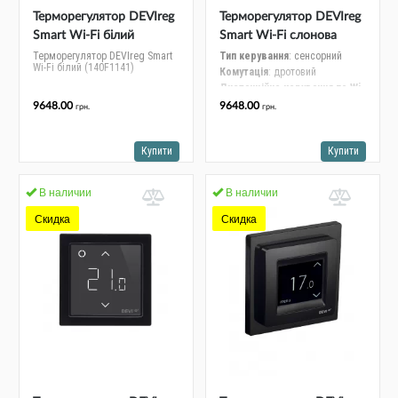
Терморегулятор DEVIreg
Терморегулятор DEVIreg
Smart Wi-Fi білий
Smart Wi-Fi слонова
(140F1141)
кістка (140F1142)
Терморегулятор DEVIreg Smart
Тип керування
: сенсорний
Wi-Fi білий (140F1141)
Комутація
: дротовий
Дистанційне керування по Wi-
Fi
: дротовий
9648.00
9648.00
грн.
грн.
Колір
: слонова кістка
Купити
Купити
В наличии
В наличии
Скидка
Скидка