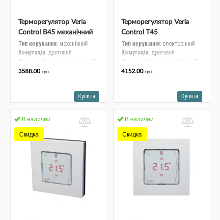
Альтернативні джерела енергії
Терморегулятор Veria
Терморегулятор Veria
Control B45 механічний
Control T45
(189B4050)
програмований з LCD
Тип керування
: механічний
Тип керування
: електронний
Комутація
: дротовий
Комутація
: дротовий
дисплеєм (189B4060)
Дистанційне керування по Wi-
Дистанційне керування по Wi-
Fi
: дротовий
Fi
: дротовий
3588.00
4152.00
грн.
грн.
Колір
: білий
Колір
: білий
Купити
Купити
В наличии
В наличии
Скидка
Скидка