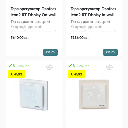
Терморегулятор Danfoss
Терморегулятор Danfoss
Icon2 RT Display On-wall
Icon2 RT Display In-wall
24V RT, 24 В дротовий з
24V RT, 24 В дротовий з
Тип керування
: сенсорний
Тип керування
: сенсорний
Комутація
: дротовий
Комутація
: дротовий
дисплеєм, монтаж на
дисплеєм, вбудований
Дистанційне керування по Wi-
Дистанційне керування по Wi-
стіну 088U2128
088U2125
Fi
: дротовий
Fi
: дротовий
5640.00
5136.00
грн.
грн.
Колір
: білий
Колір
: білий
Купити
Купити
В наличии
В наличии
Скидка
Скидка