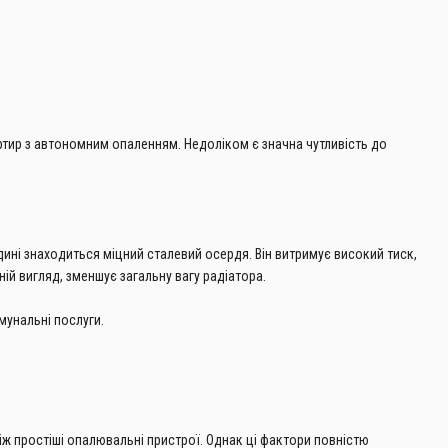
тир з автономним опаленням. Недоліком є ​​значна чутливість до
дині знаходиться міцний сталевий осердя. Він витримує високий тиск,
ній вигляд, зменшує загальну вагу радіатора.
мунальні послуги.
ніж простіші опалювальні пристрої. Однак ці фактори повністю