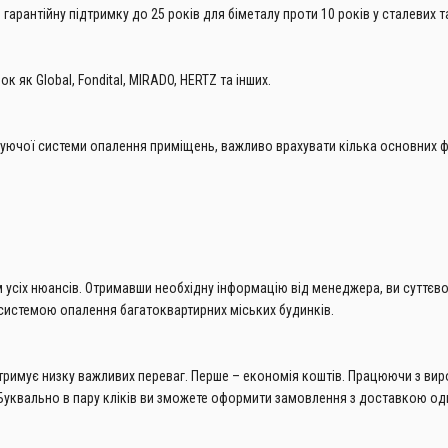
арантійну підтримку до 25 років для біметалу проти 10 років у сталевих 
 як Global, Fondital, MIRADO, HERTZ та інших.
нуючої системи опалення приміщень, важливо врахувати кілька основних ф
усіх нюансів. Отримавши необхідну інформацію від менеджера, ви суттєво 
з системою опалення багатоквартирних міських будинків.
 отримує низку важливих переваг. Перше – економія коштів. Працюючи з вир
уквально в пару кліків ви зможете оформити замовлення з доставкою одни