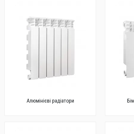
Сантехніка
Каналізація
Насосне обладнання
Тепла підлога
Фільтри
Труби та фітинги
Баки
Рушникосушарки
Алюмінієві радіатори
Бі
Стабілізатори, акумулятори, генератори
Засоби для монтажа та догляду
Альтернативні джерела енергії