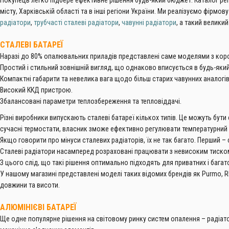
Покупець легко підбере ефективне рішення будь-який бюджет. Каталог ре
місту, Харківській області та в інші регіони України. Ми реалізуємо фір
радіатори
,
трубчасті сталеві радіатори
,
чавунні радіатори
, а такий великий
СТАЛЕВІ БАТАРЕЇ
Наразі до 80% опалювальних приладів представлені саме моделями з корозі
Простий і стильний зовнішній вигляд, що однаково вписується в будь-як
Компактні габарити та невелика вага щодо більш старих чавунних аналогів
Високий ККД пристрою.
Збалансовані параметри теплозбереження та тепловіддачі.
Різні виробники випускають сталеві батареї кількох типів. Це можуть бут
сучасні термостати, власник зможе ефективно регулювати температурний
Якщо говорити про мінуси сталевих радіаторів, їх не так багато. Перший 
Сталеві радіатори насамперед розраховані працювати з невисоким тиском
З цього слід, що такі рішення оптимально підходять для приватних і бага
У нашому магазині представлені моделі таких відомих брендів як Purmo, RENS
довжини та висоти.
АЛЮМІНІЄВІ БАТАРЕЇ
Ще одне популярне рішення на світовому ринку систем опалення – радіатори