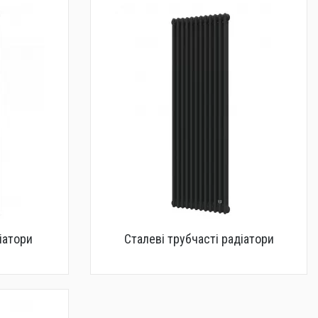
іатори
Сталеві трубчасті радіатори