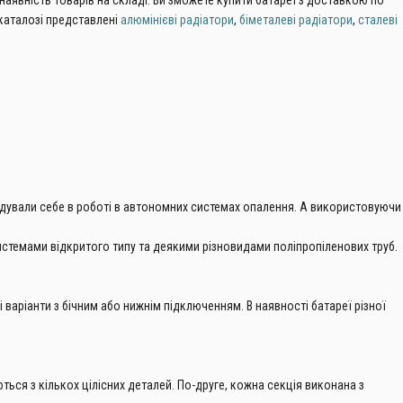
явність товарів на складі. Ви зможете купити батареї з доставкою по
 каталозі представлені
алюмінієві радіатори
,
біметалеві радіатори
,
сталеві
мендували себе в роботі в автономних системах опалення. А використовуючи
 системами відкритого типу та деякими різновидами поліпропіленових труб.
і варіанти з бічним або нижнім підключенням. В наявності батареї різної
ться з кількох цілісних деталей. По-друге, кожна секція виконана з