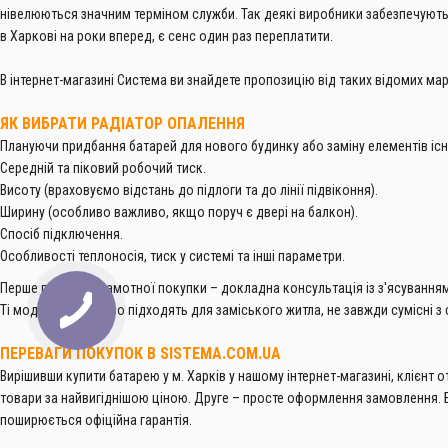
нівелюються значним терміном служби. Так деякі виробники забезпечують г
в Харкові на роки вперед, є сенс один раз переплатити.
В інтернет-магазині Система ви знайдете пропозицію від таких відомих марок
ЯК ВИБРАТИ РАДІАТОР ОПАЛЕННЯ
Плануючи придбання батарей для нового будинку або заміну елементів іс
Середній та піковий робочий тиск.
Висоту (враховуємо відстань до підлоги та до лінії підвіконня).
Ширину (особливо важливо, якщо поруч є двері на балкон).
Спосіб підключення.
Особливості теплоносія, тиск у системі та інші параметри.
Перше правило грамотної покупки – докладна консультація із з'ясуванням 
Ті моделі, які чудово підходять для заміського житла, не завжди сумісні 
ПЕРЕВАГИ ПОКУПОК В SISTEMA.COM.UA
Вирішивши купити батарею у м. Харків у нашому інтернет-магазині, клієнт
товари за найвигіднішою ціною. Друге – просте оформлення замовлення. Б
поширюється офіційна гарантія.