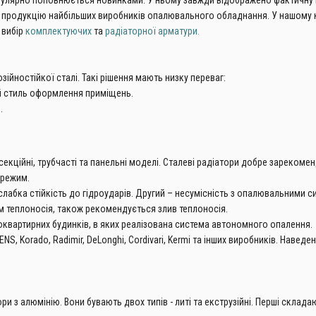
гулярно поповнюється новинками. У ньому завжди відображено фактичну на
мову продукцію найбільших виробників опалювального обладнання. У нашому
 вибір
комплектуючих
та
радіаторної арматури.
йностійкої сталі. Такі рішення мають низку переваг:
ий стиль оформлення приміщень.
.
и секційні, трубчасті та панельні моделі. Сталеві радіатори добре зареко
 режим.
– слабка стійкість до гідроударів. Другий – несумісність з опалювальними
 теплоносія, також рекомендується злив теплоносія.
токвартирних будинків, в яких реалізована система автономного опалення.
, Korado, Radimir, DeLonghi, Cordivari, Kermi та інших виробників. Наведен
 з алюмінію. Вони бувають двох типів - литі та екструзійні. Перші складаю