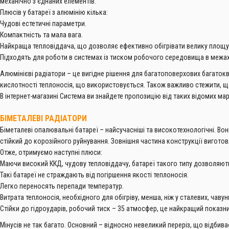
механічно з'єднаних елементів.
Плюсів у батареї з алюмінію кілька:
Чудові естетичні параметри.
Компактність та мала вага.
Найкраща тепловіддача, що дозволяє ефективно обігрівати велику площу
Підходять для роботи в системах із тиском робочого середовища в межах
Алюмінієві радіатори – це вигідне рішення для багатоповерхових багатокв
кислотності теплоносія, що використовується. Також важливо стежити, що
В інтернет-магазині Система ви знайдете пропозицію від таких відомих марок я
БІМЕТАЛЕВІ РАДІАТОРИ
Біметалеві опалювальні батареї – найсучасніші та високотехнологічні. Во
стійкий до корозійного руйнування. Зовнішня частина конструкції виготовл
Отже, отримуємо наступні плюси:
Маючи високий ККД, чудову тепловіддачу, батареї такого типу дозволяють
Такі батареї не страждають від погіршення якості теплоносія.
Легко переносять перепади температур.
Витрата теплоносія, необхідного для обігріву, менша, ніж у сталевих, чавун
Стійки до гідроударів, робочий тиск – 35 атмосфер, це найкращий показни
Мінусів не так багато. Основний – відносно невеликий переріз, що відбив