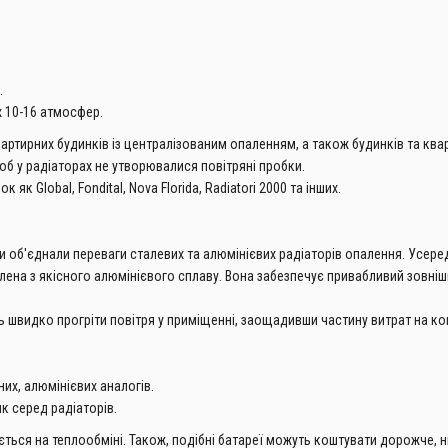
.
 10-16 атмосфер.
артирних будинків із централізованим опаленням, а також будинків та квар
б у радіаторах не утворювалися повітряні пробки.
к Global, Fondital, Nova Florida, Radiatori 2000 та інших.
ни об'єднали переваги сталевих та алюмінієвих радіаторів опалення. Усере
ена ​​з якісного алюмінієвого сплаву. Вона забезпечує привабливий зовніш
 швидко прогріти повітря у приміщенні, заощадивши частину витрат на ко
них, алюмінієвих аналогів.
к серед радіаторів.
ається на теплообміні. Також, подібні батареї можуть коштувати дорожче, 