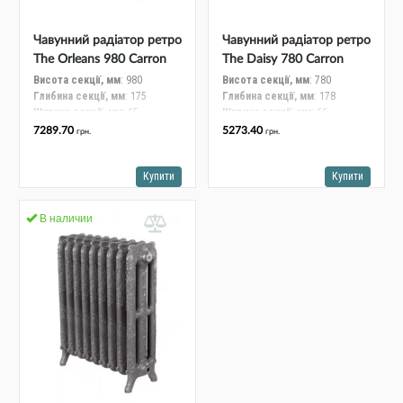
Альтернативні джерела енергії
Чавунний радіатор ретро
Чавунний радіатор ретро
The Orleans 980 Carron
The Daisy 780 Carron
(Англія) LD034/035 1
(Англія) LD028/029 1
Висота секції, мм
: 980
Висота секції, мм
: 780
Глибина секції, мм
: 175
Глибина секції, мм
: 178
секц
секц
Ширина секції, мм
: 65
Ширина секції, мм
: 66
Міжосьова відстань, мм
: 840
Міжосьова відстань, мм
: 600
7289.70
5273.40
грн.
грн.
Тепловіддача ΔT 70К, Вт
: 174
Тепловіддача ΔT 70К, Вт
: 134
Робочий тиск, бар
: 5
Робочий тиск, бар
: 5
Купити
Купити
Вага секції, кг
: 17.3
Вага секції, кг
: 11,3
В наличии