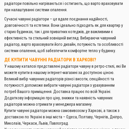
радіатори повільно нагріваються і остигають, що варто враховувати
при налаштуванні системи опалення.
Сучасні чавунні радіатори – це вдале поєднання надійності,
довговічності та естетики. Вони ідеально підходять як для квартир у
старих будинках, так і для приватних котеджів, де важливими є
ефективність та стильний зовнішній вигляд. Вибираючи чавунний
радіатор, варто враховувати його дизайн, потужність та особливості
системи опалення, щоб забезпечити комфортне тепло у будинку.
ДЕ КУПИТИ ЧАВУННІ РАДІАТОРИ В ХАРКОВІ?
У нашому каталозі представлені радіатори чавуну в ретро-стилі, які Ви
можете купити в нашому інтернет-магазині за доступною ціною.
Великий вибір чавунних радіаторів різної висоти, секційності та
потужності допоможе вибрати чавунні радіатори з урахуванням
потреб Вашого приміщення. Доставка працює по всій Україні.
Додаткову інформацію про ціну, знижки та наявність чавунних
радіаторів можна отримати у менеджера магазину.
Купити чавунні радіатори можна самовивозом у Харкові, а також з
доставкою по Україні в інші міста – Одеса, Полтаву, Чернігів, Дніпро,
Миколаїв, Черкаси, Львів, Павлоград.