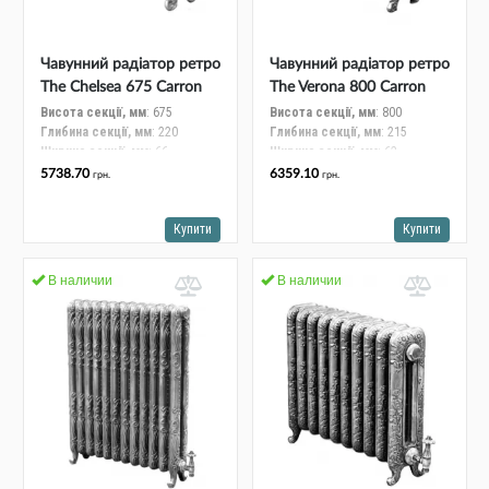
Трубопровідна арматура
Сантехніка
Чавунний радіатор ретро
Чавунний радіатор ретро
The Chelsea 675 Carron
The Verona 800 Carron
Каналізація
(Англія) LD063-064-NW
(Англія) LD005/006 1
Висота секції, мм
: 675
Висота секції, мм
: 800
Глибина секції, мм
: 220
Глибина секції, мм
: 215
1 секц
секц
Насосне обладнання
Ширина секції, мм
: 66
Ширина секції, мм
: 62
Міжосьова відстань, мм
: 500
Міжосьова відстань, мм
: 640
5738.70
6359.10
грн.
грн.
Тепловіддача ΔT 70К, Вт
: 125
Тепловіддача ΔT 70К, Вт
: 143
Тепла підлога
Робочий тиск, бар
: 5
Робочий тиск, бар
: 5
Купити
Купити
Вага секції, кг
: 13,3
Вага секції, кг
: 14.3
Фільтри
В наличии
В наличии
Труби та фітинги
Баки
Рушникосушарки
Стабілізатори, акумулятори, генератори
Засоби для монтажа та догляду