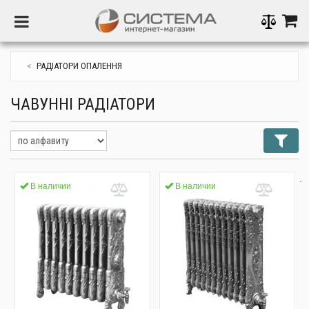
Toggle Navigation
Котли газові
Котли газові традиційні
Електричні котли
Котли на дровах, вугіллі
Алюмінієві радіатори
Терморегулятори, програматори
Водонагрівачі проточні електричні
Тепловентилятори
Спліт - система
Запірно-регулююча арматура
Інсталляційні системи
Внутрішня каналізація
Циркуляційні насоси для систем опалення
Електрична тепла підлога
Колби-фільтри
Поліпропіленові труби та фітинги
Розширювальні баки для опалення
Стабілізатори
Інструмент
Інвертори
РАДІАТОРИ ОПАЛЕННЯ
Котли газові конденсаційні
Електричне опалення
Електричні конвектори
Пелетні котли
Біметалеві радіатори
Контролери систем опалення
Водонагрівачі проточні газові (колонки)
Водяні теплові завіси
Комплектуючі до кондиціонерів
Запобіжна арматура
Клавіші для інсталяцій
Безшумна внутрішня каналізація
Насоси рециркуляції, ГВП
Труби для теплої підлоги
Системи зворотного осмосу
Поліетиленові труби та фітинги
Гідроакумулятори
Джерела безперебійного живлення
Засоби захисту систем опалення та водопостачання
Сонячні панелі
ЧАВУННІ РАДІАТОРИ
Газові конвектори
Електричні теплові завіси
Твердопаливні котли
Печі, каміни
Стальні панельні радіатори
Виконавчі пристрої
Водонагрівачі накопичувальні (бойлери)
Внутрішньопідлогові конвектори
Швидкий монтаж для топкових
Трапи та решітки
Насоси підвищення тиску
Колектори для теплої підлоги
Побутові фільтри настільні, під мийку
Трубы и фитинги из сшитого полиэтилена
Розширювальні баки для ГВП
Генератори
Паковка, герметики
Акумулятори
Димарі та комплектуючі до газових котлів
Пелетні пальники
Буферні ємності
Сталеві трубчасті радіатори
Захист від потопу
Водонагрівачі комбіновані
Колектори для води
Сифони
Насосні станції
Колекторні шафи
Картриджі та змінні компоненти
Латунні фітинги
Аксесуари до баків
Зарядні пристрої
Кріплення
Комплектуючі до сонячних систем
Бункери для пелет
Радіатори опалення
Чавунні радіатори
Система Розумний Будинок
Водонагрівачі непрямого нагріву
Вимірювальні прилади
Змішувачі
Канализаційні установки
Терморегулятори теплої підлоги
Промивні магістральні фільтри та редуктори
Ізоляційні матеріали для труб
В наличии
В наличии
Комплектуючі до радіаторів
Автоматика для опалення та
Аксессуары для автоматити
Комплектуючі до водонагрівачів
Шланги
Насоси для водопостачання
Ізоляційні панелі
Комплексні системи очистки
Сталеві труби та фітинги
водопостачання
Радіаторна арматура
Бойлери (водонагрівачі) 80 л
Крани для сантехприладів
Дренажні насоси
Допоміжні матеріали для монтажу теплої підлоги
Комплектуючі до фільтрів за систем зворотного
Мідні труби та фітинги
Водонагрівачі
осмосу
Водяне опалювальне обладнання
Кондиціонери