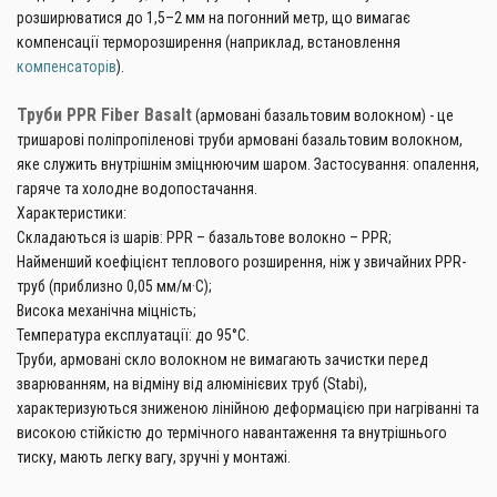
розширюватися до 1,5–2 мм на погонний метр, що вимагає
компенсації терморозширення (наприклад, встановлення
компенсаторів
).
Труби PPR Fiber Basalt
(армовані базальтовим волокном) - це
тришарові поліпропіленові труби армовані базальтовим волокном,
яке служить внутрішнім зміцнюючим шаром. Застосування: опалення,
гаряче та холодне водопостачання.
Характеристики:
Складаються із шарів: PPR – базальтове волокно – PPR;
Найменший коефіцієнт теплового розширення, ніж у звичайних PPR-
труб (приблизно 0,05 мм/м·C);
Висока механічна міцність;
Температура експлуатації: до 95°C.
Труби, армовані скло волокном не вимагають зачистки перед
зварюванням, на відміну від алюмінієвих труб (Stabi),
характеризуються зниженою лінійною деформацією при нагріванні та
високою стійкістю до термічного навантаження та внутрішнього
тиску, мають легку вагу, зручні у монтажі.