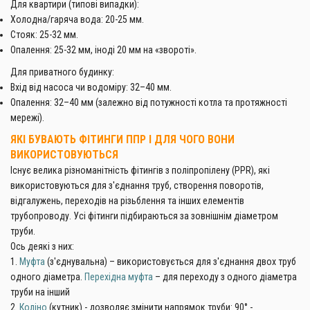
Для квартири (типові випадки):
Холодна/гаряча вода: 20-25 мм.
Стояк: 25-32 мм.
Опалення: 25-32 мм, іноді 20 мм на «звороті».
Для приватного будинку:
Вхід від насоса чи водоміру: 32–40 мм.
Опалення: 32–40 мм (залежно від потужності котла та протяжності
мережі).
ЯКІ БУВАЮТЬ ФІТИНГИ ППР І ДЛЯ ЧОГО ВОНИ
ВИКОРИСТОВУЮТЬСЯ
Існує велика різноманітність фітингів з поліпропілену (PPR), які
використовуються для з'єднання труб, створення поворотів,
відгалужень, переходів на різьблення та інших елементів
трубопроводу. Усі фітинги підбираються за зовнішнім діаметром
труби.
Ось деякі з них:
1.
Муфта
(з'єднувальна) – використовується для з'єднання двох труб
одного діаметра.
Перехідна муфта
– для переходу з одного діаметра
труби на інший
2.
Коліно
(кутник) - дозволяє змінити напрямок труби: 90° -