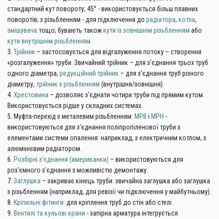
стандартний кут повороту; 45° - використовується більш плавних
поворотів; з різьбленням - для підключення до
радіатора
,
котла
,
змішувача
тощо; бувають також
кути із зовнішнім різьбленням
або
кути внутрішнім різьбленням
.
3.
Трійник
– застосовується для відгалуження потоку – створення
«розгалуження» труби. Звичайний трійник – для з'єднання трьох труб
одного діаметра,
редукційний трійник
– для з'єднання труб різного
діаметру,
трійник з різьбленням
(внутрішня/зовнішня).
4.
Хрестовина
– дозволяє з'єднати чотири труби під прямим кутом.
Використовується рідше у складних системах.
5. Муфта-перехід з металевим різьбленням:
МРВ
і
МРН
-
використовуються для з'єднання поліпропіленової труби з
елементами системи опалення: наприклад, з електричним котлом, з
алюмінієвим радіатором.
6.
Розбірні з'єднання (американки)
– використовуються для
роз'ємного з'єднання з можливістю демонтажу.
7.
Заглушка
– закриває кінець труби: звичайна заглушка або заглушка
з різьбленням (наприклад, для ревізії чи підключення у майбутньому).
8.
Кріпильні фітинги
: для кріплення труб до стін або стелі.
9.
Вентилі та кульові крани
- запірна арматура інтегрується