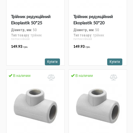
Трійник редукційний
Трійник редукційний
Ekoplastik 50*25
Ekoplastik 50*20
STKR05025RCT
STKR05020RCT
Діаметр, мм
: 50
Діаметр, мм
: 50
Тип товару
: трійник
Тип товару
: трійник
редукційний
редукційний
149.93
149.93
грн.
грн.
Купити
Купити
В наличии
В наличии