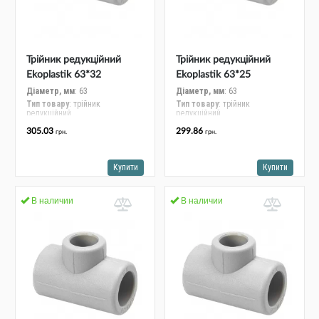
Трійник редукційний
Трійник редукційний
Ekoplastik 63*32
Ekoplastik 63*25
STKR06332RCT
STKR06325RCT
Діаметр, мм
: 63
Діаметр, мм
: 63
Тип товару
: трійник
Тип товару
: трійник
редукційний
редукційний
305.03
299.86
грн.
грн.
Купити
Купити
В наличии
В наличии