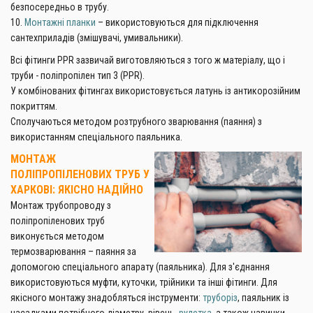
безпосередньо в трубу.
10.
Монтажні планки
– використовуються для підключення
сантехприладів (змішувачі, умивальники).
Всі фітинги PPR зазвичай виготовляються з того ж матеріалу, що і
труби - поліпропілен тип 3 (PPR).
У комбінованих фітингах використовується латунь із антикорозійним
покриттям.
Сполучаються методом розтрубного зварювання (паяння) з
використанням спеціального паяльника.
​МОНТАЖ
ПОЛІПРОПІЛЕНОВИХ ТРУБ У
ХАРКОВІ: ЯКІСНО НАДІЙНО
Монтаж трубопроводу з
поліпропіленових труб
виконується методом
термозварювання – паяння за
допомогою спеціального апарату (паяльника). Для з'єднання
використовуються муфти, куточки, трійники та інші фітинги. Для
якісного монтажу знадобляться інструменти:
труборіз
, паяльник із
насадками потрібного діаметру, рівень,
рулетка
, а також навички