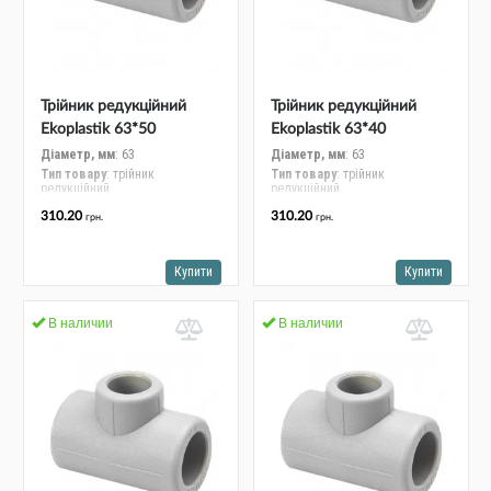
Альтернативні джерела енергії
Трійник редукційний
Трійник редукційний
Ekoplastik 63*50
Ekoplastik 63*40
STKR06350RCT
STKR06340RCT
Діаметр, мм
: 63
Діаметр, мм
: 63
Тип товару
: трійник
Тип товару
: трійник
редукційний
редукційний
310.20
310.20
грн.
грн.
Купити
Купити
В наличии
В наличии