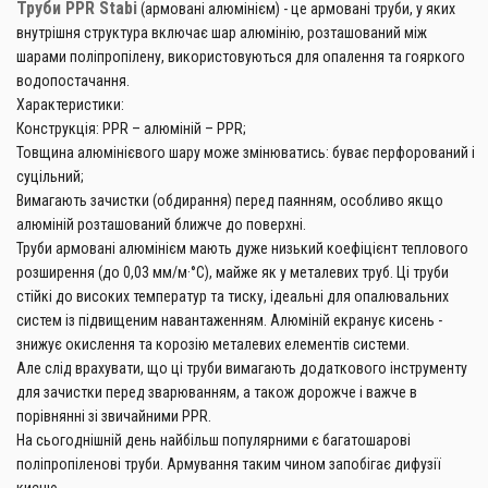
Труби PPR Stabi
(армовані алюмінієм) - це армовані труби, у яких
внутрішня структура включає шар алюмінію, розташований між
шарами поліпропілену, використовуються для опалення та гояркого
водопостачання.
Характеристики:
Конструкція: PPR – алюміній – PPR;
Товщина алюмінієвого шару може змінюватись: буває перфорований і
суцільний;
Вимагають зачистки (обдирання) перед паянням, особливо якщо
алюміній розташований ближче до поверхні.
Труби армовані алюмінієм мають дуже низький коефіцієнт теплового
розширення (до 0,03 мм/м·°C), майже як у металевих труб. Ці труби
стійкі до високих температур та тиску, ідеальні для опалювальних
систем із підвищеним навантаженням. Алюміній екранує кисень -
знижує окислення та корозію металевих елементів системи.
Але слід врахувати, що ці труби вимагають додаткового інструменту
для зачистки перед зварюванням, а також дорожче і важче в
порівнянні зі звичайними PPR.
На сьогоднішній день найбільш популярними є багатошарові
поліпропіленові труби. Армування таким чином запобігає дифузії
кисню.