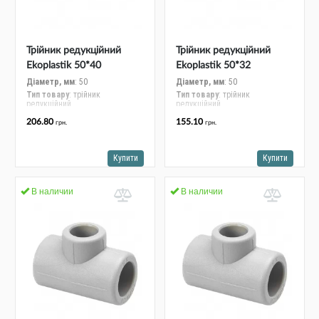
Трійник редукційний
Трійник редукційний
Ekoplastik 50*40
Ekoplastik 50*32
STKR05040RCT
STKR05032RCT
Діаметр, мм
: 50
Діаметр, мм
: 50
Тип товару
: трійник
Тип товару
: трійник
редукційний
редукційний
206.80
155.10
грн.
грн.
Купити
Купити
В наличии
В наличии