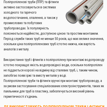
Поліпропіленові труби (ППР) та фітинги
активно застосовуються в системах
холодного та гарячого
водопостачання, опалення, а також у
промислових та побутових
трубопроводах. Їх популярність
пояснюється надійністю, доступною ціною та простим монтажем.
Період служби таких труб не менше 50 років, що має велике значення,
оскільки ціна поліпропіленових труб істотно нижча, ніж вартість
аналогів з металу.
Використання труб і фтингів з поліпропілену при монтажі водопроводу
істотно покращує якість водопровідної води, оскільки поліпропілен
не піддається корозії на відміну від сталевих труб, і, таким чином,
запобігає появі іржі та вмісту металів у воді.
Поліпропіленові труби та фітинги зручні при монтажі трубопроводу, а
за умови застосування спеціалізованих електроінструментів, таких як
паяльники для труб із пластику, забезпечується високий рівень
герметичності з'єднань.
ДЕ ВИКОРИСТОВУЮТЬ ПОЛІПРОПІЛЕНОВІ ТРУБИ І ФІТИНГИ