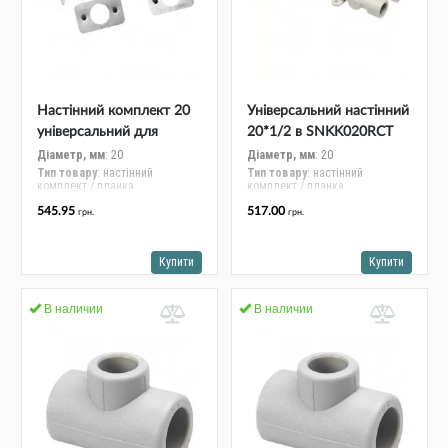
Трубопровідна арматура
Сантехніка
Каналізація
Настінний комплект 20
Універсальний настінний компл
універсальний для
20*1/2 в SNKK020RCT
Насосне обладнання
гіпсокартону Ekoplastik
Діаметр, мм
: 20
Діаметр, мм
: 20
Тип товару
: настінний
Тип товару
: настінний
SNKK020SXX
Тепла підлога
комплект / планка
комплект / планка
545.95
517.00
грн.
грн.
Фільтри
Труби та фітинги
Купити
Купити
Баки
В наличии
В наличии
Рушникосушарки
Стабілізатори, акумулятори, генератори
Засоби для монтажа та догляду