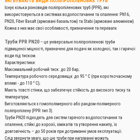
ЯКІ БУВАЮТЬ ВИДИ ПОЛІПРОПІЛЕНОВИХ ТРУБ
Існує кілька різновидів поліпропіленових труб (PPR), які
використовуються в системах водопостачання та опалення: PN16,
PN20, Fiber Basalt (армовані базальтом) та Stabi (армовані алюмінієм).
Кожна з них має свої особливості, призначення та переваги.
Труби PPR PN20
– це універсальні поліпропіленові труби
підвищеної міцності, призначені для подачі як холодної, так і гарячої
води під тиском.
Характеристики:
Максимальний робочий тиск: до 20 бар;
Температура робочого середовища: до 95 ° C (при короткочасному
впливі - до 110 ° C);
Мають товсті стінки, що забезпечує стійкість до високого тиску та
температури;
Виготовляються з гомополімерного або рандом-полімерного
поліпропілену (PPR тип 3).
Труби PN20 підходять для систем гарячого водопостачання та
опалення, стійкі до корозії, хімікатів та утворення накипу, їх
довговічність – до 50 років при дотриманні умов експлуатації.
Слід звернути увагу, що цю труби при нагріванні можуть