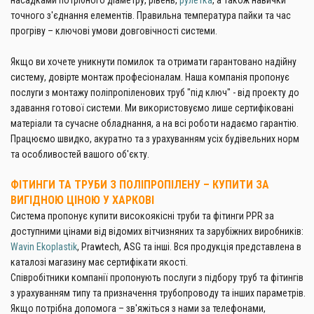
точного з'єднання елементів. Правильна температура пайки та час
прогріву – ключові умови довговічності системи.
Якщо ви хочете уникнути помилок та отримати гарантовано надійну
систему, довірте монтаж професіоналам. Наша компанія пропонує
послуги з монтажу поліпропіленових труб "під ключ" - від проекту до
здавання готової системи. Ми використовуємо лише сертифіковані
матеріали та сучасне обладнання, а на всі роботи надаємо гарантію.
Працюємо швидко, акуратно та з урахуванням усіх будівельних норм
та особливостей вашого об'єкту.
ФІТИНГИ ТА ТРУБИ З ПОЛІПРОПІЛЕНУ – КУПИТИ ЗА
ВИГІДНОЮ ЦІНОЮ У ХАРКОВІ
Система пропонує купити високоякісні труби та фітинги PPR за
доступними цінами від відомих вітчизняних та зарубіжних виробників:
Wavin Ekoplastik
, Prawtech, ASG та інші. Вся продукція представлена в
каталозі магазину має сертифікати якості.
Співробітники компанії пропонують послуги з підбору труб та фітингів
з урахуванням типу та призначення трубопроводу та інших параметрів.
Якщо потрібна допомога – зв'яжіться з нами за телефонами,