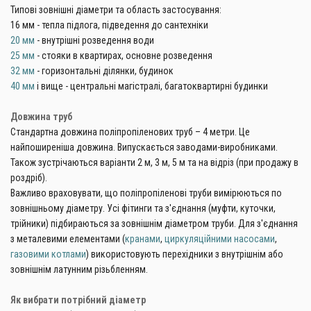
Типові зовнішні діаметри та область застосування:
16 мм - тепла підлога, підведення до сантехніки
20 мм
- внутрішні розведення води
25 мм
- стояки в квартирах, основне розведення
32 мм
- горизонтальні ділянки, будинок
40 мм
і вище - центральні магістралі, багатоквартирні будинки
Довжина труб
Стандартна довжина поліпропіленових труб – 4 метри. Це
найпоширеніша довжина. Випускається заводами-виробниками.
Також зустрічаються варіанти 2 м, 3 м, 5 м та на відріз (при продажу в
роздріб).
Важливо враховувати, що поліпропіленові труби вимірюються по
зовнішньому діаметру. Усі фітинги та з'єднання (муфти, куточки,
трійники) підбираються за зовнішнім діаметром труби. Для з'єднання
з металевими елементами (
кранами
,
циркуляційними насосами
,
газовими котлами
) використовують перехідники з внутрішнім або
зовнішнім латунним різьбленням.
Як вибрати потрібний діаметр