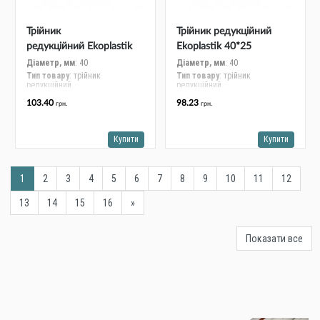
Трійник
Трійник редукційний
редукційний Ekoplastik
Ekoplastik 40*25
40*32 STKR04032RCT
STKR04025RCT
Діаметр, мм
: 40
Діаметр, мм
: 40
Тип товару
: трійник
Тип товару
: трійник
редукційний
редукційний
103.40
98.23
грн.
грн.
Купити
Купити
1
2
3
4
5
6
7
8
9
10
11
12
13
14
15
16
»
Показати все