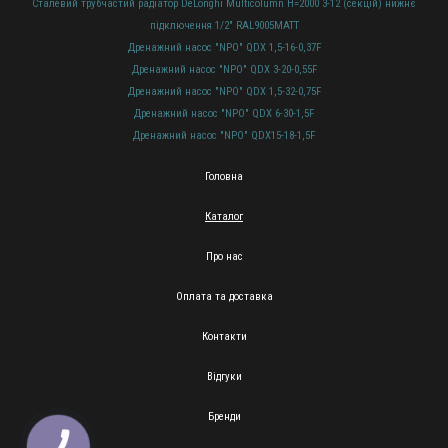
Сталевий трубчастий радіатор DeLonghi Multicolumn H=2000 3-12 (секцій) нижнє
підключення 1/2" RAL9005MATT
Дренажний насос "NPO" QDX 1,5-16-0,37F
Дренажний насос "NPO" QDX 3-20-0,55F
Дренажний насос "NPO" QDX 1,5-32-0,75F
Дренажний насос "NPO" QDX 6-30-1,5F
Дренажний насос "NPO" QDX15-18-1,5F
Головна
Каталог
Про нас
Оплата та доставка
Контакти
Відгуки
Бренди
КНОПКА