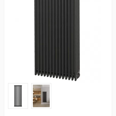
Трубопровідна арматура
Сантехніка
Каналізація
Насосне обладнання
Тепла підлога
Фільтри
Труби та фітинги
Баки
Рушникосушарки
Стабілізатори, акумулятори, генератори
Засоби для монтажа та догляду