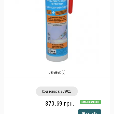
Трубопроводная арматура
Сантехника
Канализация
Насосное оборудование
Теплый пол
Фильтры
Трубы и фитинги
Отзывы:
(0)
Баки
Полотенцесушители
Код товара:
868023
Стабилизаторы, аккумуляторы, генераторы
370.69 грн.
Есть в наличии
Средства для монтажа и ухода
КУПИТЬ