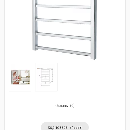
Трубопроводная арматура
Сантехника
Канализация
Насосное оборудование
Теплый пол
Фильтры
Трубы и фитинги
Баки
Полотенцесушители
Отзывы:
(0)
Стабилизаторы, аккумуляторы, генераторы
Средства для монтажа и ухода
Код товара:
743389