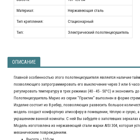
Материал:
Нержавеющая сталь
Тип крепления:
Стационарный
Тип:
Электрический полотенцесушитель
ОПИСАНИЕ
Главной особенностью этого полотенцесушителя является наличие тайм
позволяющего запрограммировать его выключение через 3 или 6 часов
регулировать температуру в трех режимах (40 - 45 - 50°C) и экономить д
Полотенцесушитель Марио из серии "Практик" выполнен в форме стре
Изделие состоит из 8 ребер, позволяющих развесить большое количест
модель создаст комфортную атмосферу в помещении, тёплую и сухую, а
украшением ванной комнаты. С ней Вы забудете о запотевших зеркалах и
Модель изготовлена ​​из нержавеющей стали марки AISI 304, которая ус
механическим повреждениям.
Высота – 110 см