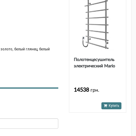
золото, белый глянец, белый
Полотенцесушитель
электрический Mario
Марио-
І 1100х630/160 TR К
14538
грн.
Купить