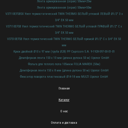
Лента армированная (серая) 50мм×25м
Лента армированная (серая) 50мм×50м
V37110EFSBSX Узел термостатический TWIN THERMO БЕЛЫЙ угловой ЛЕВЫЙ Ø1/2" З x
3/4" EK 50 мм
V37110EFSB Узел термостатический TWIN THERMO БЕЛЫЙ угловой ПРАВЫЙ Ø1/2" С x
3/4" EK 50 мм
V37510EFSB Узел термостический TWIN THERMO БЕЛЫЙ прямой Ø1/2" С x 3/4" EK 50
мм
Крюк двойной Ø10 х 97 мм (труба Ø28) PP Capricorn S.A. 9-1928-097-00-01-01
Демпферная лента 150 x 10 мм (длина рулона 50 м) Uponor GmbH
Фольга для теплого пола 105мкм FOLIA MAREK (50м)
Демпферная лента 150 x 8 мм (длина рулона 50 м) Uponor GmbH
Фиксатор поворота пластиковый Ø14-18 мм MULTI Uponor GmbH
Главная
Каталог
О нас
Оплата и доставка