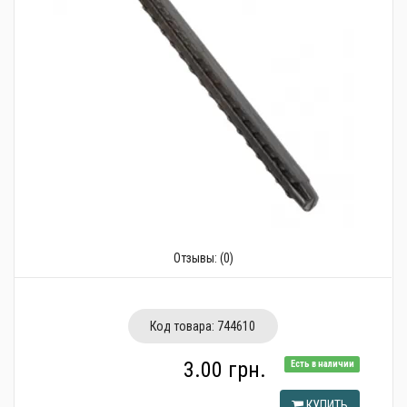
Трубопроводная арматура
Сантехника
Канализация
Насосное оборудование
Теплый пол
Фильтры
Трубы и фитинги
Отзывы:
(0)
Баки
Полотенцесушители
Код товара:
744610
Стабилизаторы, аккумуляторы, генераторы
3.00 грн.
Есть в наличии
Средства для монтажа и ухода
КУПИТЬ