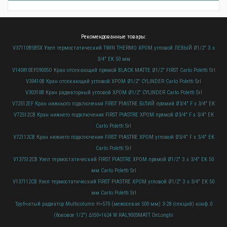
Рекомендованные товары:
V37110BSBSX Узел термостатический TWIN THERMO ХРОМ угловой ЛЕВЫЙ Ø1/2" З x
3/4" EK 50 мм
V140810EFS9005O Кран отсекающий прямой BLACK MATTE Ø1/2" FIRST Carlo Poletti Srl
V30410B Кран отсекающий угловой ХРОМ Ø1/2" CYLINDER Carlo Poletti Srl
V30310B Кран радиаторный угловой ХРОМ Ø1/2" CYLINDER Carlo Poletti Srl
V72512EF Кран нижнього підключення FIRST PIASTRE БІЛИЙ прямий Ø3/4" F x 3/4" EK
V72512CB Кран нижнего подключения FIRST PIASTRE ХРОМ прямой Ø3/4" F x 3/4" EK
Carlo Poletti Srl
V72112CB Кран нижнего подключения FIRST PIASTRE ХРОМ угловой Ø3/4" F x 3/4" EK
Carlo Poletti Srl
V137512CB Узел термостатический FIRST PIASTRE ХРОМ прямой Ø1/2" З x 3/4" EK 50
мм Carlo Poletti Srl
V137112CB Узел термостатический FIRST PIASTRE ХРОМ угловой Ø1/2" З x 3/4" EK 50
мм Carlo Poletti Srl
Трубчатый радиатор Multicolumn H=570 (межосевая 500 мм) 3-28 (секций) конф.0
(боковое 1/2") Δt50=1624 W RAL9005МATT DeLonghi