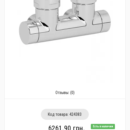
Трубопроводная арматура
Сантехника
Канализация
Насосное оборудование
Теплый пол
Фильтры
Трубы и фитинги
Баки
Отзывы:
(0)
Полотенцесушители
Стабилизаторы, аккумуляторы, генераторы
Код товара:
424383
Средства для монтажа и ухода
6261.90 грн.
Есть в наличии