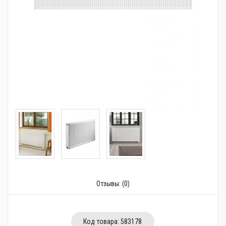
Трубопроводная арматура
Сантехника
Канализация
Насосное оборудование
Теплый пол
Фильтры
Трубы и фитинги
Баки
Полотенцесушители
Отзывы:
(0)
Стабилизаторы, аккумуляторы, генераторы
Средства для монтажа и ухода
Код товара:
583178