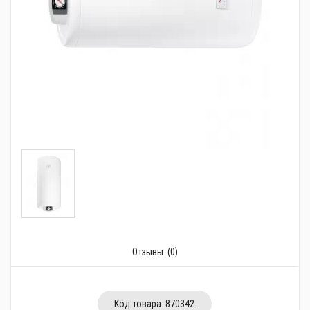
Трубопроводная арматура
Сантехника
Канализация
Насосное оборудование
Теплый пол
Фильтры
Трубы и фитинги
Баки
Полотенцесушители
Отзывы:
(0)
Стабилизаторы, аккумуляторы, генераторы
Средства для монтажа и ухода
Код товара:
870342