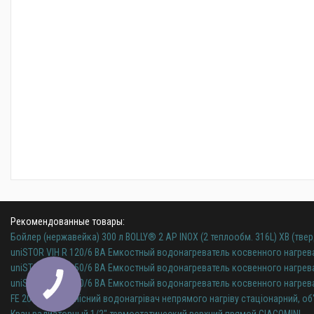
Рекомендованные товары:
Бойлер (нержавейка) 300 л BOLLY® 2 AP INOX (2 теплообм. 316L) XB (тверд
uniSTOR VIH R 120/6 BA Емкостный водонагреватель косвенного нагрев
uniSTOR VIH R 150/6 BA Емкостный водонагреватель косвенного нагрев
uniSTOR VIH R 200/6 BA Емкостный водонагреватель косвенного нагрев
FE 200/6 BM, ємнісний водонагрівач непрямого нагріву стаціонарний, об