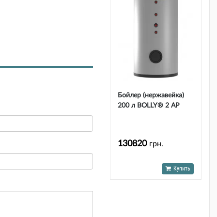
Бойлер (нержавейка)
200 л BOLLY® 2 AP
INOX (2 теплообм.
316L) XB (твердая
несъемная изол.)
130820
грн.
Cordivari srl
Купить