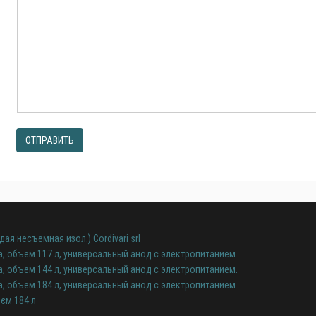
ОТПРАВИТЬ
ая несъемная изол.) Cordivari srl
а, объем 117 л, универсальный анод с электропитанием.
а, объем 144 л, универсальный анод с электропитанием.
а, объем 184 л, универсальный анод с электропитанием.
'єм 184 л