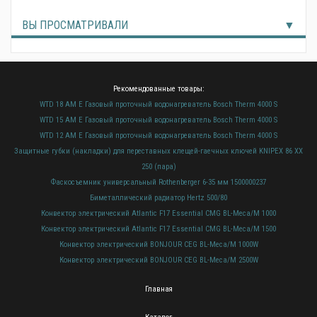
ВЫ ПРОСМАТРИВАЛИ
Рекомендованные товары:
WTD 18 AM E Газовый проточный водонагреватель Bosch Therm 4000 S
WTD 15 AM E Газовый проточный водонагреватель Bosch Therm 4000 S
WTD 12 AM E Газовый проточный водонагреватель Bosch Therm 4000 S
Защитные губки (накладки) для переставных клещей-гаечных ключей KNIPEX 86 XX
250 (пара)
Фаскосъемник универсальный Rothenberger 6-35 мм 1500000237
Биметаллический радиатор Hertz 500/80
Конвектор электрический Atlantic F17 Essential CMG BL-Meca/M 1000
Конвектор электрический Atlantic F17 Essential CMG BL-Meca/M 1500
Конвектор электрический BONJOUR CEG BL-Meca/M 1000W
Конвектор электрический BONJOUR CEG BL-Meca/M 2500W
Главная