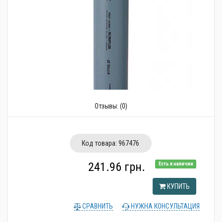
Трубопроводная арматура
Сантехника
Канализация
Насосное оборудование
Теплый пол
Отзывы:
(0)
Фильтры
Трубы и фитинги
Код товара:
967476
Баки
241.96 грн.
Есть в наличии
Полотенцесушители
КУПИТЬ
Стабилизаторы, аккумуляторы, генераторы
СРАВНИТЬ
НУЖНА КОНСУЛЬТАЦИЯ
Средства для монтажа и ухода