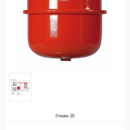
Трубопроводная арматура
Сантехника
Канализация
Насосное оборудование
Теплый пол
Фильтры
Трубы и фитинги
Баки
Полотенцесушители
Стабилизаторы, аккумуляторы, генераторы
Отзывы:
(0)
Средства для монтажа и ухода