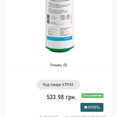
Трубопроводная арматура
Сантехника
Канализация
Насосное оборудование
Теплый пол
Фильтры
Отзывы:
(0)
Трубы и фитинги
Баки
Код товара:
679165
Полотенцесушители
533.98 грн.
Есть в наличии
Стабилизаторы, аккумуляторы, генераторы
КУПИТЬ
Средства для монтажа и ухода