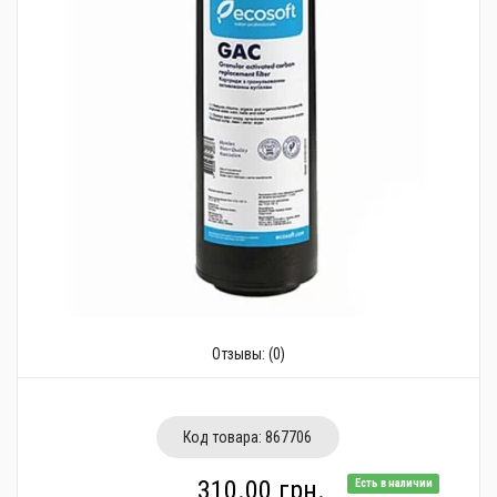
Трубопроводная арматура
Сантехника
Канализация
Насосное оборудование
Теплый пол
Фильтры
Трубы и фитинги
Баки
Отзывы:
(0)
Полотенцесушители
Стабилизаторы, аккумуляторы, генераторы
Код товара:
867706
Средства для монтажа и ухода
310.00 грн.
Есть в наличии