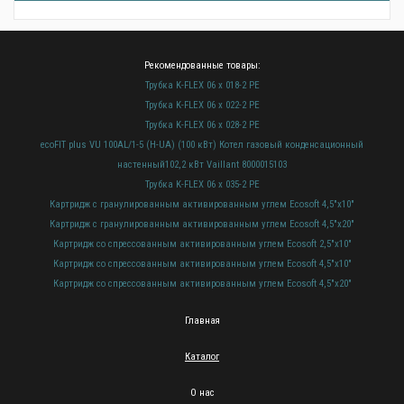
Рекомендованные товары:
Трубка K-FLEX 06 x 018-2 РЕ
Трубка K-FLEX 06 x 022-2 РЕ
Трубка K-FLEX 06 x 028-2 РЕ
ecoFIT plus VU 100AL/1-5 (H-UA) (100 кВт) Котел газовый конденсационный
настенный102,2 кВт Vaillant 8000015103
Трубка K-FLEX 06 x 035-2 РЕ
Картридж с гранулированным активированным углем Ecosoft 4,5"х10"
Картридж с гранулированным активированным углем Ecosoft 4,5"х20"
Картридж со спрессованным активированным углем Ecosoft 2,5"х10"
Картридж со спрессованным активированным углем Ecosoft 4,5"х10"
Картридж со спрессованным активированным углем Ecosoft 4,5"х20"
Главная
Каталог
О нас