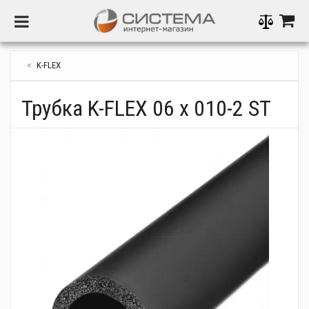
Toggle Navigation
Котлы газовые
Котлы газовые традиционные
Электрические котлы
Котлы на дровах и угле
Алюминиевые радиаторы
Терморегуляторы, программаторы
Водонагреватели проточные электрические
Тепловентиляторы
Сплит - система
Запорно-регулирующая арматура
Инсталляционные системы
Внутренняя канализация
Циркуляционные насосы для систем отопления
Электрический теплый пол
Колбы-фильтры
Полипропиленовые трубы и фитинги
Расширительные баки для отопления
Стабилизаторы
Инструмент
Инверторы
K-FLEX
Котлы газовые конденсационные
Электрическое отопление
Электрические конвекторы
Пеллетные котлы
Биметаллические радиаторы
Контроллеры систем отопления
Водонагреватели проточные газовые (колонки)
Водяные тепловые завесы
Комплектующие к кондиционерам
Предохранительная арматура
Клавиши для инстаталляций
Бесшумная внутренняя канализация
Насосы рециркуляции, ГВС
Труба для теплого пола
Системы обратного осмоса
Полиэтиленовые трубы и фитинги
Гидроаккумуляторы
Источники бесперебойного питания
Средства защиты систем отопления и
Солнечные панели
водоснабжения
Трубка K-FLEX 06 x 010-2 ST
Газовые конвекторы
Электрические тепловые завесы
Твердотопливные котлы
Печи, камины
Стальные панельные радиаторы
Исполнительные устройства
Водонагреватели накопительные (бойлеры)
Внутрипольные конвекторы
Быстрый монтаж для топочных
Трапы и решетки
Насосы повышающие давление
Коллекторы для теплого пола
Бытовые фильтры настольные, подмоечные
Трубы и фитинги из сшитого полиэтилена
Расширительные баки для ГВС
Генераторы
Аккумуляторы
Паковка, герметики
Дымоходы и комплектующие к газовым котлам
Пеллетные горелки
Буферные емкости
Стальные трубчатые радиаторы
Защита от потопа
Водонагреватели комбинированные
Коллекторы для воды
Сифоны
Насосные станции
Коллекторные шкафы
Картриджи и сменные компоненты
Латунные фитинги
Аксессуары для баков
Зарядные устройства
Комплектующие для солнечных систем
Крепления
Бункеры для пеллет
Радиаторы отопления
Чугунные радиаторы
Система Smart Home
Водонагреватели косвенного нагрева
Измерительные приборы
Смесители
Канализационные установки
Терморегуляторы теплого пола
Промывные магистральные фильтры и редукторы
Изоляционные материалы для труб
Комплектующие к радиаторам
Автоматика для отопления и
Аксесуари для автоматики
Комплектующие к водонагревателям
Шланги
Насосы для водоснабжения
Изоляционные панели
Комплексные системы очистки
Стальные трубы и фитинги
водоснабжения
Радиаторная арматура
Бойлеры (водонагреватели) 80 л
Краны для сантехприборов
Дренажные насосы
Комплектующие для монтажа теплого пола
Комплектующие к фильтрам и системам обратного
Медные трубы и фитинги
Водонагреватели
осмоса
Водяное отопительное оборудование
Кондиционеры