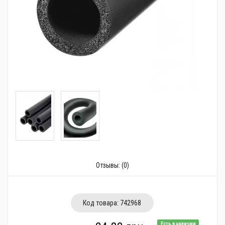
Трубопроводная арматура
Сантехника
Канализация
Насосное оборудование
Теплый пол
Фильтры
Трубы и фитинги
Баки
Отзывы:
(0)
Полотенцесушители
Стабилизаторы, аккумуляторы, генераторы
Код товара:
742968
Средства для монтажа и ухода
Есть в наличии