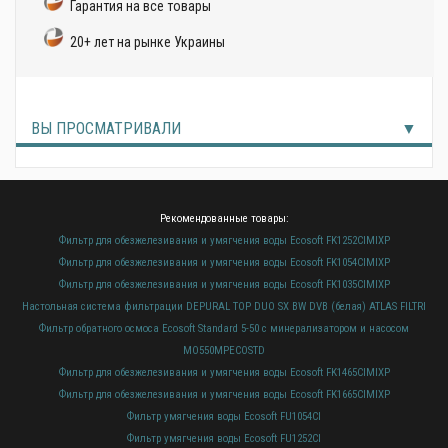
Гарантия на все товары
20+ лет на рынке Украины
ВЫ ПРОСМАТРИВАЛИ
Рекомендованные товары:
Фильтр для обезжелезивания и умягчения воды Ecosoft FK1252CIMIXP
Фильтр для обезжелезивания и умягчения воды Ecosoft FK1054CIMIXP
Фильтр для обезжелезивания и умягчения воды Ecosoft FK1035CIMIXP
Настольная система фильтрации DEPURAL TOP DUO SX BW DVB (белая) ATLAS FILTRI
Фильтр обратного осмоса Ecosoft Standard 5-50 с минерализатором и насосом
MO550MPECOSTD
Фильтр для обезжелезивания и умягчения воды Ecosoft FK1465CIMIXP
Фильтр для обезжелезивания и умягчения воды Ecosoft FK1665CIMIXP
Фильтр умягчения воды Ecosoft FU1054CI
Фильтр умягчения воды Ecosoft FU1252CI