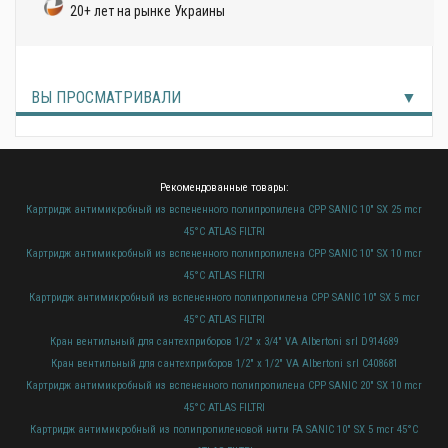
20+ лет на рынке Украины
ВЫ ПРОСМАТРИВАЛИ
Рекомендованные товары:
Картридж антимикробный из вспененного полипропилена CPP SANIC 10" SX 25 mcr
45°C ATLAS FILTRI
Картридж антимикробный из вспененного полипропилена CPP SANIC 10" SX 10 mcr
45°C ATLAS FILTRI
Картридж антимикробный из вспененного полипропилена CPP SANIC 10" SX 5 mcr
45°C ATLAS FILTRI
Кран вентильный для сантехприборов 1/2" х 3/4" VA Albertoni srl D914689
Кран вентильный для сантехприборов 1/2" х 1/2" VA Albertoni srl C408681
Картридж антимикробный из вспененного полипропилена CPP SANIC 20" SX 10 mcr
45°C ATLAS FILTRI
Картридж антимикробный из полипропиленовой нити FA SANIC 10" SX 5 mcr 45°C