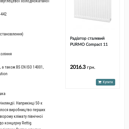
ковуглецевої холоднокатаної
-442
м
 встановлення)
Радіатор сталевий
PURMO Compact 11
300x 400
коління
2016.3
 а також BS EN ISO 14001,
грн.
ution
Купити
ушка
інляндії. Наприкінці 50-х
чалося виробництво перших
ворому клімату північної
до концерну Rettig.