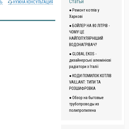
Статьи
ТЬ
НУЖНА КОНСУЛЬТАЦИЯ
● Ремонт котлів у
Харкові
● БОЙЛЕР НА 80 ЛІТРІВ -
ЧОМУ ЦЕ
НАЙПОПУЛЯРНІШИЙ
ВОДОНАГРІВАЧ?
● GLOBAL EKOS -
дизайнерські алюмінієві
радіатори з Італії
● КОДИ ПОМИЛОК КОТЛІВ
VAILLANT: ТИПИ ТА
РОЗШИФРОВКА
● Обзор на бытовые
трубопроводы из
полипропилена