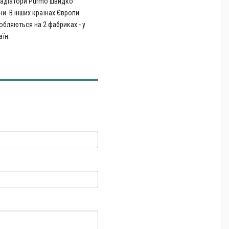
Радіатори Purmo швидко
ни. В інших країнах Європи
обляються на 2 фабриках - у
аїн.