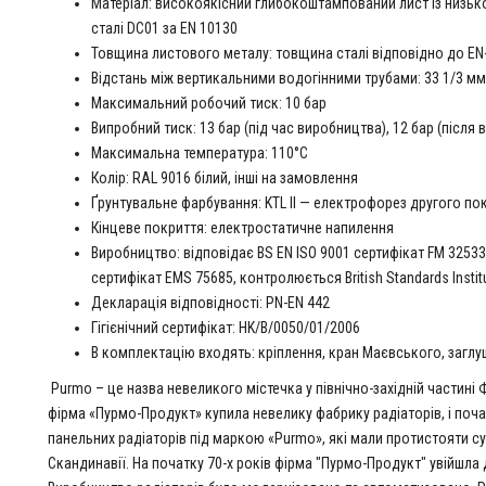
Матеріал: високоякісний глибокоштампований лист із низь
сталі DC01 за EN 10130
Товщина листового металу: товщина сталі відповідно до EN
Відстань між вертикальними водогінними трубами: 33 1/3 м
Максимальний робочий тиск: 10 бар
Випробний тиск: 13 бар (під час виробництва), 12 бар (після
Максимальна температура: 110°C
Колір: RAL 9016 білий, інші на замовлення
Ґрунтувальне фарбування: KTL II — електрофорез другого по
Кінцеве покриття: електростатичне напилення
Виробництво: відповідає BS EN ISO 9001 сертифікат FM 32533,
сертифікат EMS 75685, контролюється British Standards Instit
Декларація відповідності: PN-EN 442
Гігієнічний сертифікат: HK/B/0050/01/2006
В комплектацію входять: кріплення, кран Маєвського, загл
Purmo – це назва невеликого містечка у північно-західній частині Ф
фірма «Пурмо-Продукт» купила невелику фабрику радіаторів, і по
панельних радіаторів під маркою «Purmo», які мали протистояти су
Скандинавії. На початку 70-х років фірма "Пурмо-Продукт" увійшла 