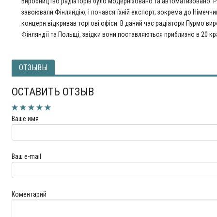
Виробництво радіаторів було модернізовано та автоматизовано. 
завоювали Фінляндію, і почався їхній експорт, зокрема до Німеччи
концерн відкривав торгові офіси. В даний час радіатори Пурмо вир
Фінляндії та Польщі, звідки вони поставляються приблизно в 20 кр
ОТЗЫВЫ
ОСТАВИТЬ ОТЗЫВ
Ваше имя
Ваш e-mail
Коментарий