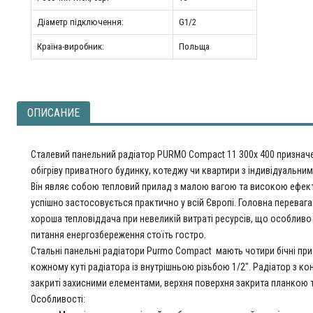
Діаметр підключення:
G1/2
Країна-виробник:
Польща
ОПИСАНИЕ
Сталевий панельний радіатор PURMO Compact 11 300x 400 признач
обігріву приватного будинку, котеджу чи квартири з індивідуальни
Він являє собою тепловий прилад з малою вагою та високою ефек
успішно застосовується практично у всій Європі. Головна перевага
хороша тепловіддача при невеликій витраті ресурсів, що особливо
питання енергозбереження стоїть гостро.
Стальні панельні радіатори Purmo Compact мають чотири бічні при
кожному куті радіатора із внутрішньою різьбою 1/2". Радіатор з ко
закриті захисними елементами, верхня поверхня закрита планкою т
Особливості: