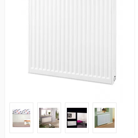
Сантехніка
Каналізація
Насосне обладнання
Тепла підлога
Фільтри
Труби та фітинги
Баки
Рушникосушарки
Стабілізатори, акумулятори, генератори
Засоби для монтажа та догляду
Альтернативні джерела енергії