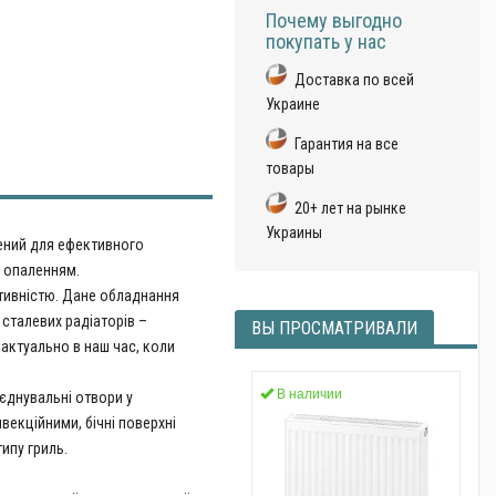
Почему выгодно
покупать у нас
Доставка по всей
Украине
Гарантия на все
товары
20+ лет на рынке
Украины
ений для ефективного
м опаленням.
тивністю. Дане обладнання
 сталевих радіаторів –
ВЫ ПРОСМАТРИВАЛИ
 актуально в наш час, коли
В наличии
єднувальні отвори у
нвекційними, бічні поверхні
ипу гриль.