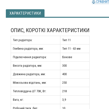
СРАВНИ
ХАРАКТЕРИСТИКИ
ОПИС, КОРОТКІ ХАРАКТЕРИСТИКИ
Тип радіатора:
Тип 11
Глибина радіатора, мм:
Тип 11 - 63 мм
Підключення радиатора:
Бокове
Висота радіатора, мм:
300
Довжина радіатора, мм:
400
Міжосьова відстань, мм:
250
Тепловіддача ΔT 70К, Вт:
218
Вага, кг:
3,9
Робочий тиск, бар:
10