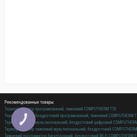
Рекомендованные товары:
Терморегулятор програмований, тижневий COMPUTHERM T70
Терморегулятор бездротовий програмований, тижневий COMPUTHERM T
Терморегулятор мультизональний, бездротовий цифровий COMPUTHERM Q8
Терморегулятор тижневий мультизональний, бездротовий COMPUTHERM 
Тижневий програматор багатозонний, бездротовий Wi-Fi COMPUTHERM E