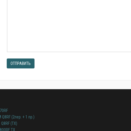
ОТПРАВИТЬ
70RF
RF (2пер. + 1 пр.)
Q8RF (TX)
800RF TX