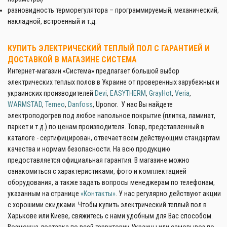
разновидность терморегулятора – программируемый, механический,
накладной, встроенный и т.д.
КУПИТЬ ЭЛЕКТРИЧЕСКИЙ ТЕПЛЫЙ ПОЛ С ГАРАНТИЕЙ И
ДОСТАВКОЙ В МАГАЗИНЕ СИСТЕМА
Интернет-магазин «Система» предлагает большой выбор
электрических теплых полов в Украине от проверенных зарубежных и
украинских производителей
Devi
,
EASYTHERM
,
GrayHot
,
Veria
,
WARMSTAD
,
Terneo
,
Danfoss
, Uponor. У нас Вы найдете
электроподогрев под любое напольное покрытие (плитка, ламинат,
паркет и т.д.) по ценам производителя. Товар, представленный в
каталоге - сертифицирован, отвечает всем действующим стандартам
качества и нормам безопасности. На всю продукцию
предоставляется официальная гарантия. В магазине можно
ознакомиться с характеристиками, фото и комплектацией
оборудования, а также задать вопросы менеджерам по телефонам,
указанным на странице
«Контакты»
. У нас регулярно действуют акции
с хорошими скидками. Чтобы купить электрический теплый пол в
Харькове или Киеве, свяжитесь с нами удобным для Вас способом.
Возможна доставка по всей территории Украины или самовывоз по