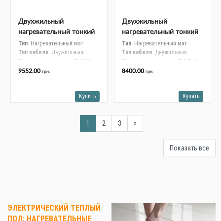
Двухжильный
Двухжильный
нагревательный тонкий
нагревательный тонкий
мат Veria Quickmat 150
мат Veria Quickmat 150
Тип
: Нагревательный мат
Тип
: Нагревательный мат
Тип кабеля
: Двужильный
Тип кабеля
: Двужильный
0,5 x 5м 375 Вт
0,5 x 4м 300 Вт
Площадь укладки, м2
: 2,1-3
Площадь укладки, м2
: 1,1- 2
189B0164
189B0162
Длина, м
: 5
Длина, м
: 4
9552.00
8400.00
грн.
грн.
Мощность, Вт
: 375
Мощность, Вт
: 300
Купить
Купить
1
2
3
»
Показать все
ЭЛЕКТРИЧЕСКИЙ ТЕПЛЫЙ
ПОЛ: НАГРЕВАТЕЛЬНЫЕ