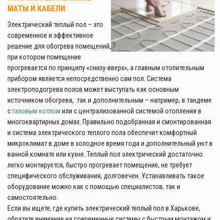
МАТЫ И КАБЕЛИ
Электрический теплый пол – это
современное и эффективное
решение для обогрева помещений,
при котором помещение
прогревается по принципу «снизу-вверх», а главным отопительным
прибором является непосредственно сам пол. Система
электроподогрева полов может выступать как основным
источником обогрева, так и дополнительным – например, в тандеме
с
газовым котлом
или с централизованной системой отопления в
многоквартирных домах. Правильно подобранная и смонтированная
и система электрического теплого пола обеспечит комфортный
микроклимат в доме в холодное время года и дополнительный уют в
ванной комнате или кухне. Теплый пол электрический достаточно
легко монтируется, быстро прогревает помещение, не требует
специфического обслуживания, долговечен. Устанавливать такое
оборудование можно как с помощью специалистов, так и
самостоятельно.
Если вы ищете, где купить электрический теплый пол в Харькове,
обратите внимание на современные системы с быстрым монтажом и