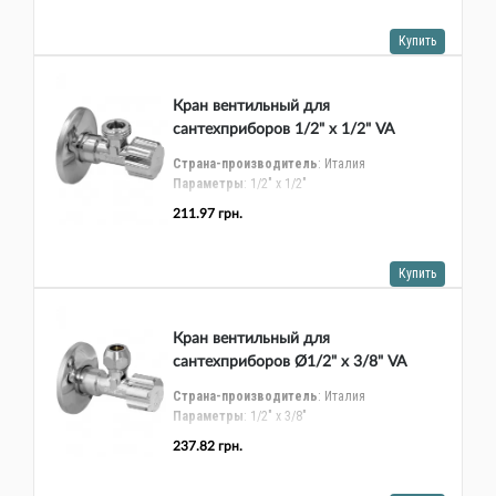
Трубопроводная арматура
Купить
Сантехника
Кран вентильный для
Канализация
сантехприборов 1/2" х 1/2" VA
Насосное оборудование
Albertoni srl C408681
Страна-производитель
: Италия
Параметры
: 1/2" х 1/2"
Теплый пол
Материал
: хромированная латунь
211.97 грн.
Вид
: угловой
Фильтры
Купить
Трубы и фитинги
Баки
Кран вентильный для
сантехприборов Ø1/2" х 3/8" VA
Полотенцесушители
Albertoni srl C406281
Страна-производитель
: Италия
Параметры
: 1/2" х 3/8"
Стабилизаторы, аккумуляторы, генераторы
Материал
: хромированная латунь
237.82 грн.
Вид
: угловой
Средства для монтажа и ухода