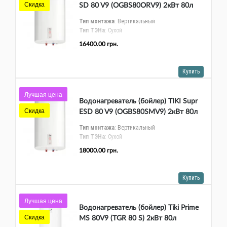
Скидка
SD 80 V9 (OGBS80ORV9) 2кВт 80л
сухой ТЭН (700090)
Тип монтажа
: Вертикальный
Тип ТЭНа
: Сухой
Форма бака
: Плоский
16400.00 грн.
Мощность ТЭНа (общая), Вт
: 2000
Тип управления
: Электронный
Габариты ВхШхГ
: 920 × 420 × 445
Купить
Лучшая цена
Водонагреватель (бойлер) TIKI Supr
Скидка
ESD 80 V9 (OGBS80SMV9) 2кВт 80л
сухой ТЕН (700094)
Тип монтажа
: Вертикальный
Тип ТЭНа
: Сухой
Форма бака
: Плоский
18000.00 грн.
Мощность ТЭНа (общая), Вт
: 2000
Тип управления
: Электронный
Габариты ВхШхГ
: 950х420х445
Купить
Лучшая цена
Водонагреватель (бойлер) Tiki Prime
Скидка
MS 80V9 (TGR 80 S) 2кВт 80л