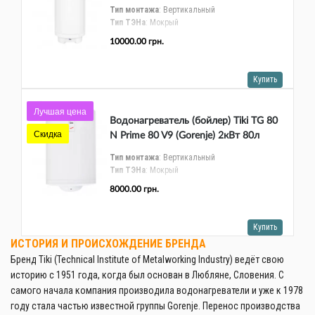
мокрый ТЭН (700133)
Тип монтажа
: Вертикальный
Тип ТЭНа
: Мокрый
Форма бака
: Круглый
10000.00 грн.
Мощность ТЭНа (общая), Вт
: 2000
Тип управления
: Механический
Габариты ВхШхГ
: 916 х 454 х 461
Купить
Лучшая цена
Водонагреватель (бойлер) Tiki TG 80
Скидка
N Prime 80 V9 (Gorenje) 2кВт 80л
мокрый ТЭН (700143)
Тип монтажа
: Вертикальный
Тип ТЭНа
: Мокрый
Форма бака
: Круглый
8000.00 грн.
Мощность ТЭНа (общая), Вт
: 2000
Тип управления
: Механический
Габариты ВхШхГ
: 775 х 454 х 461
Купить
ИСТОРИЯ И ПРОИСХОЖДЕНИЕ БРЕНДА
Бренд Tiki (Technical Institute of Metalworking Industry) ведёт свою
историю с 1951 года, когда был основан в Любляне, Словения. С
самого начала компания производила водонагреватели и уже к 1978
году стала частью известной группы Gorenje. Перенос производства