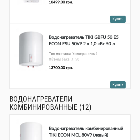
10499.00 грн.
Форма бака
: Круглый
Альтернативные источники энергии
Тип ТЭНа
: Сухой
Дистанционное управление по Wi-Fi
: Сухой
Купить
Высота, мм
: 583
Ширина, мм
: 454
Глубина, мм
: 461
Водонагреватель TIKI GBFU 50 E5
Мощность ТЭНа (общая), Вт
: 1400
ECON ESU 50V9 2 х 1,0 кВт 50 л
Тип монтажа
: Универсальный
Объем бака, л
: 50
Тип управления
: Электронный
13700.00 грн.
Форма бака
: Круглый
Тип ТЭНа
: Сухой
Дистанционное управление по Wi-Fi
: Сухой
Купить
Высота, мм
: 600
Ширина, мм
: 454
ВОДОНАГРЕВАТЕЛИ
Глубина, мм
: 461
Мощность ТЭНа (общая), Вт
: 2000
КОМБИНИРОВАННЫЕ (12)
Водонагреватель комбинированный
TIKI ECON MCL 80V9 (левый)