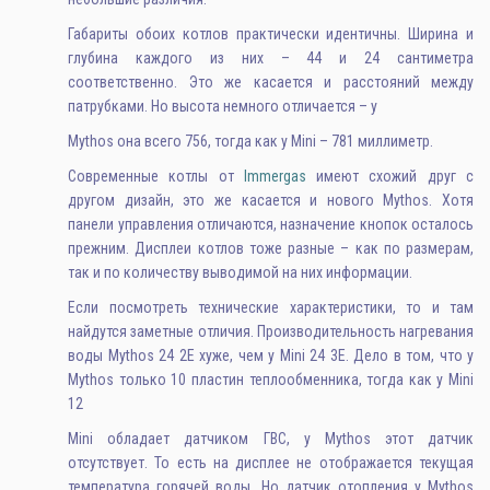
Трубопроводная арматура
Габариты обоих котлов практически идентичны. Ширина и
глубина каждого из них – 44 и 24 сантиметра
Сантехника
соответственно. Это же касается и расстояний между
патрубками. Но высота немного отличается – у
Канализация
Mythos она всего 756, тогда как у Mini – 781 миллиметр.
Насосное оборудование
Современные котлы от
Immergas
имеют схожий друг с
Теплый пол
другом дизайн, это же касается и нового Mythos. Хотя
панели управления отличаются, назначение кнопок осталось
Фильтры
прежним. Дисплеи котлов тоже разные – как по размерам,
так и по количеству выводимой на них информации.
Трубы и фитинги
Если посмотреть технические характеристики, то и там
Баки
найдутся заметные отличия. Производительность нагревания
воды Mythos 24 2E хуже, чем у Mini 24 3E. Дело в том, что у
Полотенцесушители
Mythos только 10 пластин теплообменника, тогда как у Mini
12
Стабилизаторы, аккумуляторы, генераторы
Mini обладает датчиком ГВС, у Mythos этот датчик
отсутствует. То есть на дисплее не отображается текущая
Средства для монтажа и ухода
температура горячей воды. Но датчик отопления у Mythos