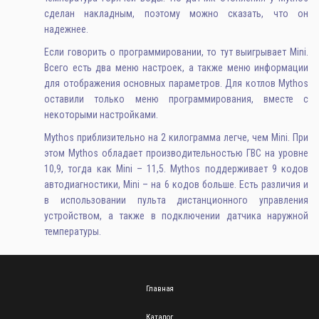
Альтернативные источники энергии
сделан накладным, поэтому можно сказать, что он
надежнее.
Если говорить о программировании, то тут выигрывает Mini.
Всего есть два меню настроек, а также меню информации
для отображения основных параметров. Для котлов Mythos
оставили только меню программирования, вместе с
некоторыми настройками.
Mythos приблизительно на 2 килограмма легче, чем Mini. При
этом Mythos обладает производительностью ГВС на уровне
10,9, тогда как Mini – 11,5. Mythos поддерживает 9 кодов
автодиагностики, Mini – на 6 кодов больше. Есть различия и
в использовании пульта дистанционного управления
устройством, а также в подключении датчика наружной
температуры.
Главная
Каталог