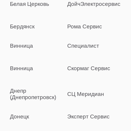
Белая Церковь
ДойчЭлектросервис
Сантехника
Канализация
Бердянск
Рома Сервис
Насосное оборудование
Винница
Специалист
Теплый пол
Фильтры
Винница
Скормаг Сервис
Трубы и фитинги
Баки
Днепр
СЦ Меридиан
Полотенцесушители
(Днепропетровск)
Стабилизаторы, аккумуляторы, генераторы
Донецк
Эксперт Сервис
Средства для монтажа и ухода
Альтернативные источники энергии