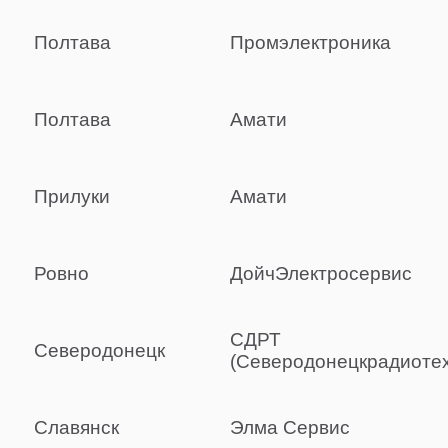
Полтава
Промэлектроника
Полтава
Амати
Прилуки
Амати
Ровно
ДойчЭлектросервис
СДРТ
Северодонецк
(Северодонецкрадиотех
Славянск
Элма Сервис