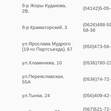
б-р Жоры Кудакова,
(04142)5-05-
2В,
(0626)488-59
б-р Краматорский, 3
58-38
ул.Ярослава Мудрого
(050)473-56
(19-го Партсъезда), 67
ул.Хламенюка, 10
(0536)780-23
ул.Переяславская,
(0536)74-72
55А
ул.Тынка, 24
(056)409-42-
(067)521-72-