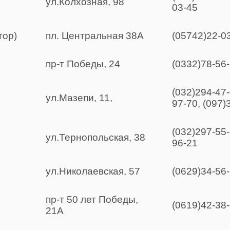
ул.Колхозная, 98
03-45
тор)
пл. Центральная 38А
(05742)22-03
пр-т Победы, 24
(0332)78-56
(032)294-47-
ул.Мазепи, 11,
97-70, (097)
(032)297-55-
ул.Тернопольская, 38
96-21
ул.Николаевская, 57
(0629)34-56-
пр-т 50 лет Победы,
(0619)42-38
21А