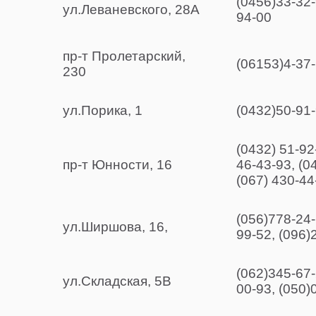
(0456)33-32-
ул.Леваневского, 28А
94-00
пр-т Пролетарский,
(06153)4-37-
230
ул.Порика, 1
(0432)50-91-
(0432) 51-92
пр-т Юнности, 16
46-43-93, (0
(067) 430-44
(056)778-24-
ул.Ширшова, 16,
99-52, (096)
(062)345-67-
ул.Складская, 5В
00-93, (050