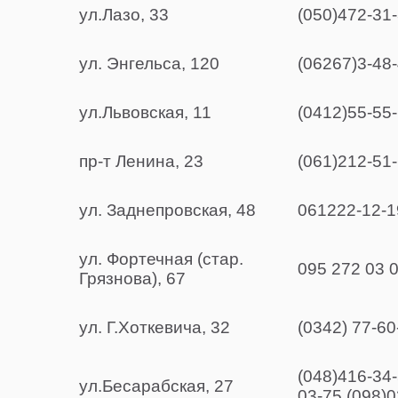
ул.Лазо, 33
(050)472-31
ул. Энгельса, 120
(06267)3-48-
ул.Львовская, 11
(0412)55-55-
пр-т Ленина, 23
(061)212-51
ул. Заднепровская, 48
061222-12-1
ул. Фортечная (стар.
095 272 03 0
Грязнова), 67
ул. Г.Хоткевича, 32
(0342) 77-60
(048)416-34-
ул.Бесарабская, 27
03-75,(098)