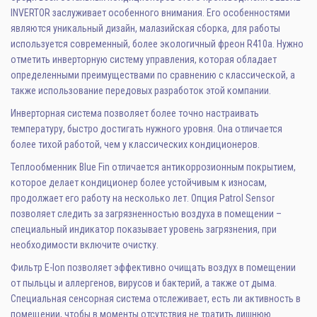
Трубопроводная арматура
INVERTOR заслуживает особенного внимания. Его особенностями
являются уникальный дизайн, малазийская сборка, для работы
Сантехника
используется современный, более экологичный фреон R410a. Нужно
отметить инверторную систему управления, которая обладает
Канализация
определенными преимуществами по сравнению с классической, а
также использование передовых разработок этой компании.
Насосное оборудование
Инверторная система позволяет более точно настраивать
Теплый пол
температуру, быстро достигать нужного уровня. Она отличается
более тихой работой, чем у классических кондиционеров.
Фильтры
Теплообменник Blue Fin отличается антикоррозионным покрытием,
которое делает кондиционер более устойчивым к износам,
Трубы и фитинги
продолжает его работу на несколько лет. Опция Patrol Sensor
позволяет следить за загрязненностью воздуха в помещении –
Баки
специальный индикатор показывает уровень загрязнения, при
Полотенцесушители
необходимости включите очистку.
Фильтр E-Ion позволяет эффективно очищать воздух в помещении
Стабилизаторы, аккумуляторы, генераторы
от пыльцы и аллергенов, вирусов и бактерий, а также от дыма.
Специальная сенсорная система отслеживает, есть ли активность в
Средства для монтажа и ухода
помещении, чтобы в моменты отсутствия не тратить лишнюю